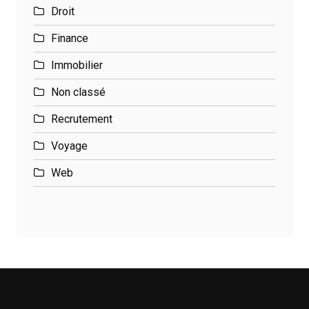
Droit
Finance
Immobilier
Non classé
Recrutement
Voyage
Web