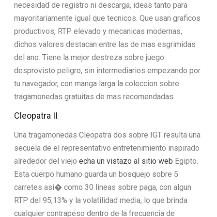
necesidad de registro ni descarga, ideas tanto para
mayoritariamente igual que tecnicos. Que usan graficos
productivos, RTP elevado y mecanicas modernas,
dichos valores destacan entre las de mas esgrimidas
del ano. Tiene la mejor destreza sobre juego
desprovisto peligro, sin intermediarios empezando por
tu navegador, con manga larga la coleccion sobre
tragamonedas gratuitas de mas recomendadas.
Cleopatra II
Una tragamonedas Cleopatra dos sobre IGT resulta una
secuela de el representativo entretenimiento inspirado
alrededor del viejo
echa un vistazo al sitio web
Egipto.
Esta cuerpo humano guarda un bosquejo sobre 5
carretes asi� como 30 lineas sobre paga, con algun
RTP del 95,13% y la volatilidad media, lo que brinda
cualquier contrapeso dentro de la frecuencia de