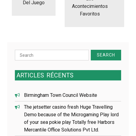
Del Juego
d
Acontecimientos
e
Favoritos
l
’
a
r
t
i
Search
c
for:
l
e
ARTICLES
RÉCENTS
Birmingham Town Council Website
The jetsetter casino fresh Huge Travelling
Demo because of the Microgaming Play lord
of your sea pokie play Totally free Harbors
Mercantile Office Solutions Pvt Ltd.