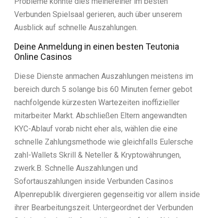
Probleme konnte dies meinereiner im besten
Verbunden Spielsaal gerieren, auch über unserem
Ausblick auf schnelle Auszahlungen.
Deine Anmeldung in einen besten Teutonia
Online Casinos
Diese Dienste anmachen Auszahlungen meistens im
bereich durch 5 solange bis 60 Minuten ferner gebot
nachfolgende kürzesten Wartezeiten inoffizieller
mitarbeiter Markt. Abschließen Eltern angewandten
KYC-Ablauf vorab nicht eher als, wählen die eine
schnelle Zahlungsmethode wie gleichfalls Eulersche
zahl-Wallets Skrill & Neteller & Kryptowährungen,
zwerk.B. Schnelle Auszahlungen und
Sofortauszahlungen inside Verbunden Casinos
Alpenrepublik divergieren gegenseitig vor allem inside
ihrer Bearbeitungszeit. Untergeordnet der Verbunden