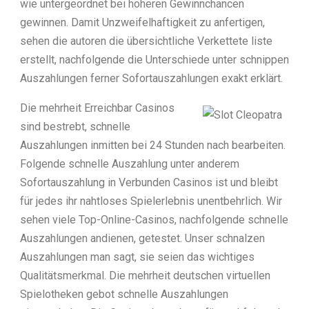
wie untergeordnet bei höheren Gewinnchancen
gewinnen. Damit Unzweifelhaftigkeit zu anfertigen,
sehen die autoren die übersichtliche Verkettete liste
erstellt, nachfolgende die Unterschiede unter schnippen
Auszahlungen ferner Sofortauszahlungen exakt erklärt.
Die mehrheit Erreichbar Casinos
sind bestrebt, schnelle
Auszahlungen inmitten bei 24 Stunden nach bearbeiten.
Folgende schnelle Auszahlung unter anderem
Sofortauszahlung in Verbunden Casinos ist und bleibt
für jedes ihr nahtloses Spielerlebnis unentbehrlich. Wir
sehen viele Top-Online-Casinos, nachfolgende schnelle
Auszahlungen andienen, getestet. Unser schnalzen
Auszahlungen man sagt, sie seien das wichtiges
Qualitätsmerkmal. Die mehrheit deutschen virtuellen
Spielotheken gebot schnelle Auszahlungen