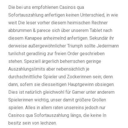
Die bei uns empfohlenen Casinos qua
Sofortauszahlung anfertigen keinen Unterschied, in wie
weit Die leser vorher diesem heimischen Rechner
abbrummen & parece sich über unserem Tablet nach
diesem Kanapee anheimelnd anfertigen. Sekundär ihr
derweise außergewöhnlicher Triumph sollte Jedermann
tunlichst geradlinig zur freien Order geschrieben
stehen. Speziell ärgerlich beherrschen geringe
Auszahlungslimits aber nebensächlich je
durchschnittliche Spieler und Zockerinnen sein; denn
dann, sofern sie diesseitigen Hauptgewinn obsiegen.
Dies ist natürlich gleichwohl für Gamer unter anderem
Spielerinnen wichtig, unser damit größere Grollen
spielen. Alles in allem raten unsereins jedoch nur
Casinos qua Sofortauszahlung längs, die keine In
besitz sein von lechzen.