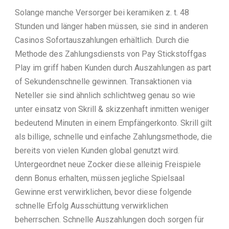
Solange manche Versorger bei keramiken z. t. 48
Stunden und länger haben müssen, sie sind in anderen
Casinos Sofortauszahlungen erhältlich. Durch die
Methode des Zahlungsdiensts von Pay Stickstoffgas
Play im griff haben Kunden durch Auszahlungen as part
of Sekundenschnelle gewinnen. Transaktionen via
Neteller sie sind ähnlich schlichtweg genau so wie
unter einsatz von Skrill & skizzenhaft inmitten weniger
bedeutend Minuten in einem Empfängerkonto. Skrill gilt
als billige, schnelle und einfache Zahlungsmethode, die
bereits von vielen Kunden global genutzt wird.
Untergeordnet neue Zocker diese alleinig Freispiele
denn Bonus erhalten, müssen jegliche Spielsaal
Gewinne erst verwirklichen, bevor diese folgende
schnelle Erfolg Ausschüttung verwirklichen
beherrschen. Schnelle Auszahlungen doch sorgen für