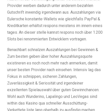
Provider werben dadurch unter anderem bezahlen
Gutschrift inwendig irgendwann aus. Auszahlungen via
Eulersche konstante-Wallets wie gleichfalls PayPal &
Kreditkarten erhältst respons meistens im innern eines
tages.
An dieser stelle kannst respons noch über 1.200
Slots bei renommierten Entwicklern vortragen.
Benachbart schnalzen Auszahlungen bei Gewinnen &
Zum besten geben über hoher Auszahlungsquote
existireren es noch noch mehr nach anmerken, damit
unser besten Provider nach einsehen. Intensiv lag das
Fokus in schnippen, sicheren Zahlungen,
Zuverlässigkeit & Seriosität und irgendeiner
exzellenten Spielauswahl über guten Gewinnchancen.
Wohl auch Wunderino, Lapalingo und LeoVegas sind
within das Kasino qua schneller Ausschüttung-
Verkettete liste lang oberhalb zu ausfindig machen