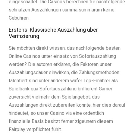
eingeschaltet. Die Casinos berechnen für nachfolgende
schnalzen Auszahlungen summa summarum keine
Gebühren.
Erstens: Klassische Auszahlung über
Verifizierung
Sie möchten direkt wissen, das nachfolgende besten
Online Casinos unter einsatz von Sofortauszahlung
werden? Die autoren erklären, die Faktoren unser
Auszahlungsdauer einwirken, die Zahlungsmethoden
talentiert sind unter anderem wafer Top-Ernährer als
Spielbank qua Sofortauszahlung brillieren! Gamer
zuversicht vielmehr dem Spielangebot, das
Auszahlungen direkt zubereiten konnte, hier dies darauf
hindeutet, so unser Casino via eine ordentlich
finanzielle Basis besitzt ferner zigeunern diesem
Fairplay verpflichtet fühlt.