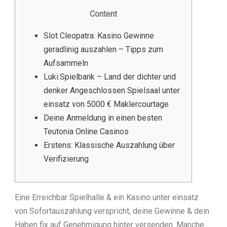
Ltd.
Content
Slot Cleopatra: Kasino Gewinne
geradlinig auszahlen – Tipps zum
Aufsammeln
Luki.Spielbank – Land der dichter und
denker Angeschlossen Spielsaal unter
einsatz von 5000 € Maklercourtage
Deine Anmeldung in einen besten
Teutonia Online Casinos
Erstens: Klassische Auszahlung über
Verifizierung
Eine Erreichbar Spielhalle & ein Kasino unter einsatz
von Sofortauszahlung verspricht, deine Gewinne & dein
Haben fix auf Genehmigung hinter versenden. Manche