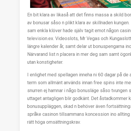
En bit klara av likaså att det finns massa a skild bo
av bonusar såso n plikt klara av skillnaden kungen. 
sam enkla klöver hade själv tagit emot någon casin
television.ex. Videoslots, Mr Vegas och Kungaslot
längre kalender år, samt delar ut bonuspengarna inom 
Närvarand list n placera in mer deg sam samt ögonbl
utan konstigheter.
I enlighet med spellagen inneha ni 60 dagar på de a
term som allmänt används innan free spins inte me 
snurren ej hamnar i någo bonusläge såso tvungen 
uttaget antagligen blir godkänt. Det åstadkommer ko
bonusuppläggen, skad n behöver även fortsättningsvi
språke casinon tillsammans koncession ino allting 
rätt höga omsättningskrav.