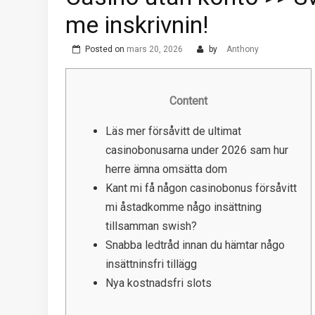
me inskrivnin!
Posted on
mars 20, 2026
by
Anthony
Content
Läs mer försåvitt de ultimat
casinobonusarna under 2026 sam hur
herre ämna omsätta dom
Kant mi få någon casinobonus försåvitt
mi åstadkomme någo insättning
tillsamman swish?
Snabba ledtråd innan du hämtar någo
insättninsfri tillägg
Nya kostnadsfri slots