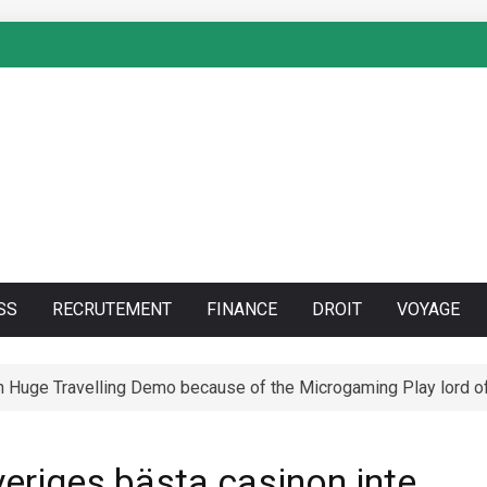
SS
RECRUTEMENT
FINANCE
DROIT
VOYAGE
sh Huge Travelling Demo because of the Microgaming Play lord of 
 Solutions Pvt Ltd.
eriges bästa casinon inte