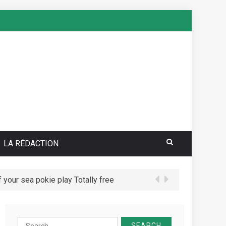
LA RÉDACTION
your sea pokie play Totally free
Search