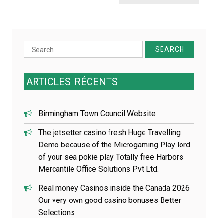
e
l
’
a
r
Search
t
for:
i
c
ARTICLES
RÉCENTS
l
e
Birmingham Town Council Website
The jetsetter casino fresh Huge Travelling
Demo because of the Microgaming Play lord
of your sea pokie play Totally free Harbors
Mercantile Office Solutions Pvt Ltd.
Real money Casinos inside the Canada 2026
Our very own good casino bonuses Better
Selections