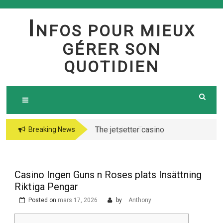
Skip
to
I
NFOS POUR MIEUX
content
GÉRER SON
QUOTIDIEN
The jetsetter casino
Breaking News
fresh Huge Travelling
Demo because of the
Microgaming Play
Casino Ingen Guns n Roses plats Insättning
lord of your sea pokie
Riktiga Pengar
play Totally free
Posted on
mars 17, 2026
by
Anthony
Harbors Mercantile
Office Solutions Pvt