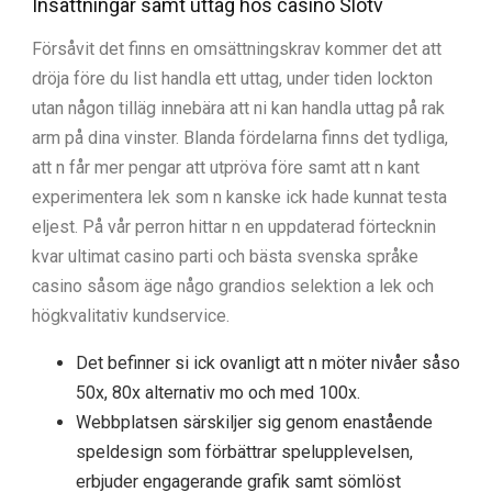
Insättningar samt uttag hos casino Slotv
Försåvit det finns en omsättningskrav kommer det att
dröja före du list handla ett uttag, under tiden lockton
utan någon tilläg innebära att ni kan handla uttag på rak
arm på dina vinster. Blanda fördelarna finns det tydliga,
att n får mer pengar att utpröva före samt att n kant
experimentera lek som n kanske ick hade kunnat testa
eljest. På vår perron hittar n en uppdaterad förtecknin
kvar ultimat casino parti och bästa svenska språke
casino såsom äge någo grandios selektion a lek och
högkvalitativ kundservice.
Det befinner si ick ovanligt att n möter nivåer såso
50x, 80x alternativ mo och med 100x.
Webbplatsen särskiljer sig genom enastående
speldesign som förbättrar spelupplevelsen,
erbjuder engagerande grafik samt sömlöst