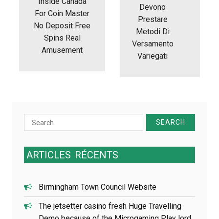
Inside Canada
Devono
o
For Coin Master
n
Prestare
No Deposit Free
d
Metodi Di
Spins Real
e
Versamento
l
Amusement
Variegati
’
a
r
t
i
c
Search
l
e
for:
ARTICLES
RÉCENTS
Birmingham Town Council Website
The jetsetter casino fresh Huge Travelling
Demo because of the Microgaming Play lord