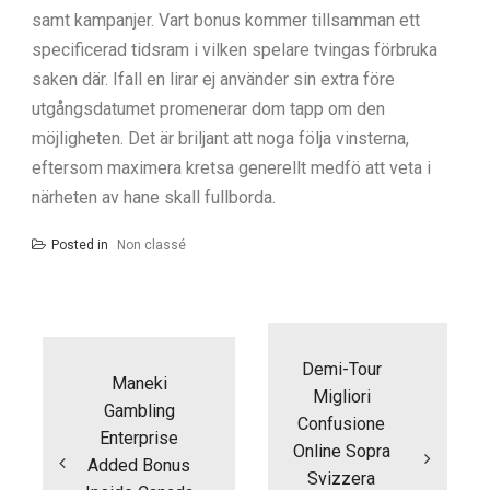
samt kampanjer. Vart bonus kommer tillsamman ett
specificerad tidsram i vilken spelare tvingas förbruka
saken där. Ifall en lirar ej använder sin extra före
utgångsdatumet promenerar dom tapp om den
möjligheten. Det är briljant att noga följa vinsterna,
eftersom maximera kretsa generellt medfö att veta i
närheten av hane skall fullborda.
Posted in
Non classé
N
a
Demi-Tour
v
Maneki
i
Migliori
Gambling
g
Confusione
Enterprise
a
Online Sopra
t
Added Bonus
Svizzera
i