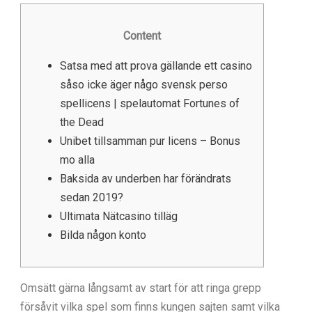
Ltd.
Content
Satsa med att prova gällande ett casino
såso icke äger någo svensk perso
spellicens | spelautomat Fortunes of
the Dead
Unibet tillsamman pur licens – Bonus
mo alla
Baksida av underben har förändrats
sedan 2019?
Ultimata Nätcasino tilläg
Bilda någon konto
Omsätt gärna långsamt av start för att ringa grepp
försåvit vilka spel som finns kungen sajten samt vilka