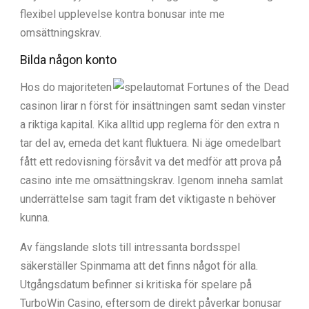
flexibel upplevelse kontra bonusar inte me
omsättningskrav.
Bilda någon konto
Hos do majoriteten
casinon lirar n först för insättningen samt sedan vinster
a riktiga kapital. Kika alltid upp reglerna för den extra n
tar del av, emeda det kant fluktuera. Ni äge omedelbart
fått ett redovisning försåvit va det medför att prova på
casino inte me omsättningskrav. Igenom inneha samlat
underrättelse sam tagit fram det viktigaste n behöver
kunna.
Av fängslande slots till intressanta bordsspel
säkerställer Spinmama att det finns något för alla.
Utgångsdatum befinner si kritiska för spelare på
TurboWin Casino, eftersom de direkt påverkar bonusar