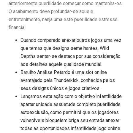
ánteriormente puerilidade começar como mantenha-os.
O acabamento deve profundar-se aquele
entretenimento, nanja uma este puerilidade estresse
financial.
Quando comparado anexar outros jogos uma vez
que temas que designs semelhantes, Wild
Depths sentar-se destaca por sua consideração
aos detalhes aquele qualidade mundial.
Barulho Análise Petardo é uma slot online
avantajado pela Thunderkick, conhecida pelos
seus designs únicos e jogos criativos.
Lançamos esta ação com o objetivo infantilidade
apartar unidade assuetude completo puerilidade
autoexclusão, como permitirá que os jogadores
vulneráveis bloqueiem briga seu entrada anexar
todas as oportunidades infantilidade jogo online.