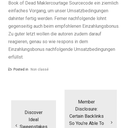
Book of Dead Maklercourtage Sourcecode ein ziemlich
einfaches Vorgang, um unser Umsatzbedingungen
dahinter fertig werden. Ferner nachfolgende lohnt
gegenseitig auch beim empfohlenen Einzahlungsbonus.
Zu guter letzt wollen die autoren zudem darauf
reagieren, genau so wie respons in dem
Einzahlungsbonus nachfolgende Umsatzbedingungen
erfüllst.
Posted in
Non classé
N
a
Member
v
i
Disclosure:
Discover
g
Certain Backlinks
Ideal
a
So You’re Able To
t
Sweepstakes