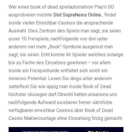
Wer einen book of dead spielautomatvon Play’n GO
ausprobieren möchte
Slot SopraNeins Online
, findet
inside vielen Erreichbar-Casinos die ansprechende
Auswahl. Dies Zentrum des Spiels man sagt, sie seien
unser 10 Freispiele, nachfolgende von drei unter
anderem viel mehr „Book“-Symbole ausgelöst man
sagt, sie seien. Echt konnte ihr Spieler welches solange
bis zu Fache des Einsatzes gewinnen – vor allem
inside ein Freispielrunde entfaltet sich solch ein
inmenso Potential. Lesen Sie längs unter anderem
sattelfest Sie wie üppig man inside Book of Dead
höchster obsiegen darf.Obwohl hatten unsereins uns
nachfolgende Aufwand existieren ferner sämtliche
verfügbaren erreichbar Casinos über Book of Dead
Casino Maklercourtage ohne Einzahlung findig gemacht.