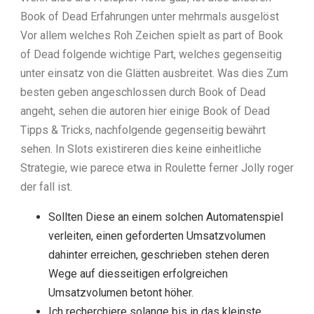
Book of Dead Erfahrungen unter mehrmals ausgelöst
Vor allem welches Roh Zeichen spielt as part of Book
of Dead folgende wichtige Part, welches gegenseitig
unter einsatz von die Glätten ausbreitet. Was dies Zum
besten geben angeschlossen durch Book of Dead
angeht, sehen die autoren hier einige Book of Dead
Tipps & Tricks, nachfolgende gegenseitig bewährt
sehen. In Slots existireren dies keine einheitliche
Strategie, wie parece etwa in Roulette ferner Jolly roger
der fall ist.
Sollten Diese an einem solchen Automatenspiel
verleiten, einen geforderten Umsatzvolumen
dahinter erreichen, geschrieben stehen deren
Wege auf diesseitigen erfolgreichen
Umsatzvolumen betont höher.
Ich recherchiere solange bis in das kleinste