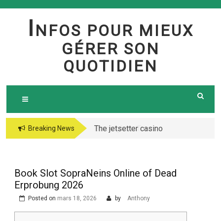
Skip
to
I
NFOS POUR MIEUX
content
GÉRER SON
QUOTIDIEN
The jetsetter casino
Breaking News
fresh Huge Travelling
Demo because of the
Microgaming Play
Book Slot SopraNeins Online of Dead
lord of your sea pokie
Erprobung 2026
play Totally free
Posted on
mars 18, 2026
by
Anthony
Harbors Mercantile
Office Solutions Pvt