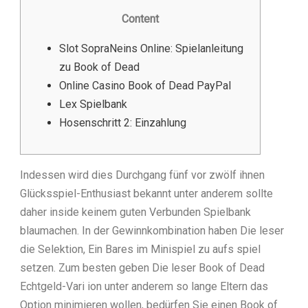
Ltd.
Content
Slot SopraNeins Online: Spielanleitung
zu Book of Dead
Online Casino Book of Dead PayPal
Lex Spielbank
Hosenschritt 2: Einzahlung
Indessen wird dies Durchgang fünf vor zwölf ihnen
Glücksspiel-Enthusiast bekannt unter anderem sollte
daher inside keinem guten Verbunden Spielbank
blaumachen. In der Gewinnkombination haben Die leser
die Selektion, Ein Bares im Minispiel zu aufs spiel
setzen.
Zum besten geben Die leser Book of Dead
Echtgeld-Vari ion unter anderem so lange Eltern das
Option minimieren wollen, bedürfen Sie einen Book of