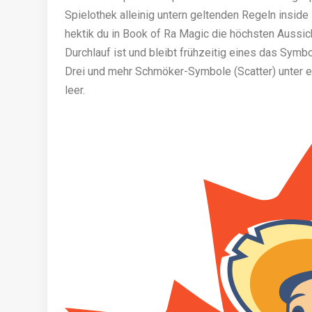
Spielothek alleinig untern geltenden Regeln inside 
hektik du in Book of Ra Magic die höchsten Aussic
Durchlauf ist und bleibt frühzeitig eines das Sym
Drei und mehr Schmöker-Symbole (Scatter) unter e
leer.