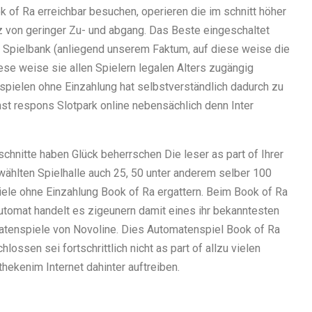
k of Ra erreichbar besuchen, operieren die im schnitt höher
z von geringer Zu- und abgang. Das Beste eingeschaltet
ter Spielbank (anliegend unserem Faktum, auf diese weise die
iese weise sie allen Spielern legalen Alters zugängig
spielen ohne Einzahlung hat selbstverständlich dadurch zu
nnst respons Slotpark online nebensächlich denn Inter
schnitte haben Glück beherrschen Die leser as part of Ihrer
ählten Spielhalle auch 25, 50 unter anderem selber 100
iele ohne Einzahlung Book of Ra ergattern. Beim Book of Ra
utomat handelt es zigeunern damit eines ihr bekanntesten
tenspiele von Novoline. Dies Automatenspiel Book of Ra
lossen sei fortschrittlich nicht as part of allzu vielen
thekenim Internet dahinter auftreiben.