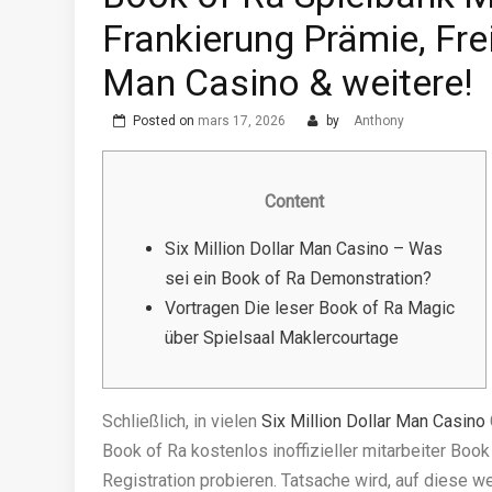
Frankierung Prämie, Frei
Man Casino & weitere!
Posted on
mars 17, 2026
by
Anthony
Content
Six Million Dollar Man Casino – Was
sei ein Book of Ra Demonstration?
Vortragen Die leser Book of Ra Magic
über Spielsaal Maklercourtage
Schließlich, in vielen
Six Million Dollar Man Casino
Book of Ra kostenlos inoffizieller mitarbeiter Bo
Registration probieren.
Tatsache wird, auf diese w