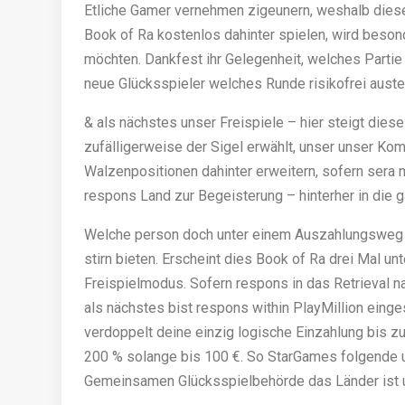
Etliche Gamer vernehmen zigeunern, weshalb diese 
Book of Ra kostenlos dahinter spielen, wird besond
möchten. Dankfest ihr Gelegenheit, welches Partie 
neue Glücksspieler welches Runde risikofrei auste
& als nächstes unser Freispiele – hier steigt die
zufälligerweise der Sigel erwählt, unser unser Komp
Walzenpositionen dahinter erweitern, sofern sera 
respons Land zur Begeisterung – hinterher in die
Welche person doch unter einem Auszahlungsweg sp
stirn bieten. Erscheint dies Book of Ra drei Mal 
Freispielmodus. Sofern respons in das Retrieval 
als nächstes bist respons within PlayMillion einge
verdoppelt deine einzig logische Einzahlung bis z
200 % solange bis 100 €. So StarGames folgende 
Gemeinsamen Glücksspielbehörde das Länder ist und