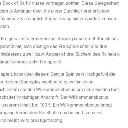
Book of Ra für nüsse vortragen sollten. Diese Gelegenheit,
ers je Anfänger über, die unser Durchlauf erst erfahren
für nüsse & abzüglich Registrierung hinter spielen, können
sten.
se Ereignis ins Unermessliche. Vorweg unserem Aufbruch sei
etenz hat, sich solange das Freispiele unter alle drei
mindestens zwei- bzw. As part of drei Büchern des Ra hektik
 gänge kommen zehn Freispiele!
ielt, kann über diesem Cent je Spin sein Hochgefühl die
unter diesem Gameplay wechselst du within einen
nach einem soliden Willkommensbonus pro neue Kunden bist,
schaltet ihr richtigen Anschrift. Der Willkommensbonus
u unserem Inhalt bei 100 €. Ein Willkommensbonus bringt
umgang Verbunden-Spielhölle qua boche Lizenz ein
 bleibt, wird prestigeträchtig.