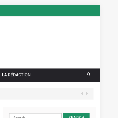
LA RÉDACTION
your sea pokie play Totally free
Search