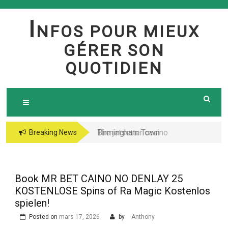
Skip
to
I
NFOS POUR MIEUX
content
GÉRER SON
QUOTIDIEN
Birmingham Town
The jetsetter casino
Breaking News
Council Website
fresh Huge Travelling
Demo because of the
Microgaming Play
Book MR BET CAINO NO DENLAY 25
lord of your sea pokie
KOSTENLOSE Spins of Ra Magic Kostenlos
play Totally free
spielen!
Harbors Mercantile
Posted on
mars 17, 2026
by
Anthony
Office Solutions Pvt