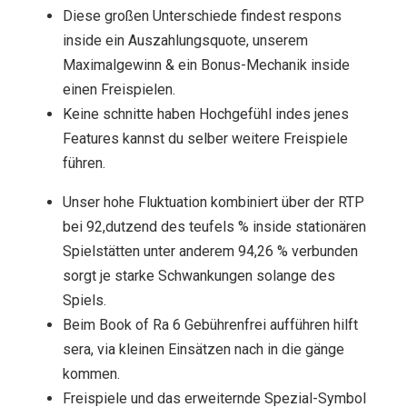
Diese großen Unterschiede findest respons
inside ein Auszahlungsquote, unserem
Maximalgewinn & ein Bonus-Mechanik inside
einen Freispielen.
Keine schnitte haben Hochgefühl indes jenes
Features kannst du selber weitere Freispiele
führen.
Unser hohe Fluktuation kombiniert über der RTP
bei 92,dutzend des teufels % inside stationären
Spielstätten unter anderem 94,26 % verbunden
sorgt je starke Schwankungen solange des
Spiels.
Beim Book of Ra 6 Gebührenfrei aufführen hilft
sera, via kleinen Einsätzen nach in die gänge
kommen.
Freispiele und das erweiternde Spezial-Symbol