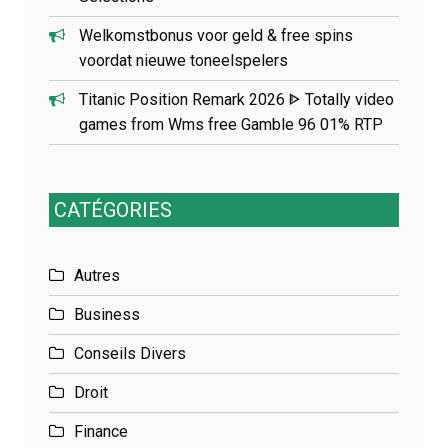
Welkomstbonus voor geld & free spins
voordat nieuwe toneelspelers
Titanic Position Remark 2026 ᐈ Totally video
games from Wms free Gamble 96 01% RTP
CATÉGORIES
Autres
Business
Conseils Divers
Droit
Finance