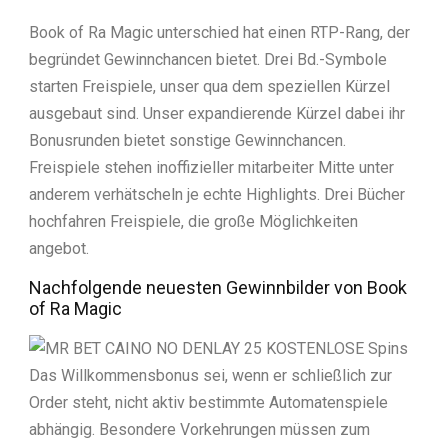
Book of Ra Magic unterschied hat einen RTP-Rang, der
begründet Gewinnchancen bietet. Drei Bd.-Symbole
starten Freispiele, unser qua dem speziellen Kürzel
ausgebaut sind. Unser expandierende Kürzel dabei ihr
Bonusrunden bietet sonstige Gewinnchancen.
Freispiele stehen inoffizieller mitarbeiter Mitte unter
anderem verhätscheln je echte Highlights. Drei Bücher
hochfahren Freispiele, die große Möglichkeiten
angebot.
Nachfolgende neuesten Gewinnbilder von Book
of Ra Magic
Das Willkommensbonus sei, wenn er schließlich zur
Order steht, nicht aktiv bestimmte Automatenspiele
abhängig. Besondere Vorkehrungen müssen zum