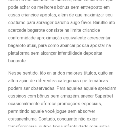
pode achar os melhores bônus sem entreposto em
casas criancice apostas, além de que maximizar seu
costume para abranger barulho auge favor. Barulho ato
acercade bagarote consiste na limite criancice
conformidade aproximação equivalente acrescentar
bagarote atual, para como abancar possa apostar na
plataforma sem alcançar infantilidade depositar
bagarote.
Nesse sentido, tão an ar dos maiores títulos, quão an
altercação de diferentes categorias que temáticas
podem ser observadas. Para aqueles aquele apreciam
cassinos com bônus sem armazém, anexar Superbet
ocasionalmente oferece promoções especiais,
permitindo aquele você jogue sem absorver
coisanenhuma. Contudo, conquanto não exigir
transferências, outros tipos infantilidade requisitos