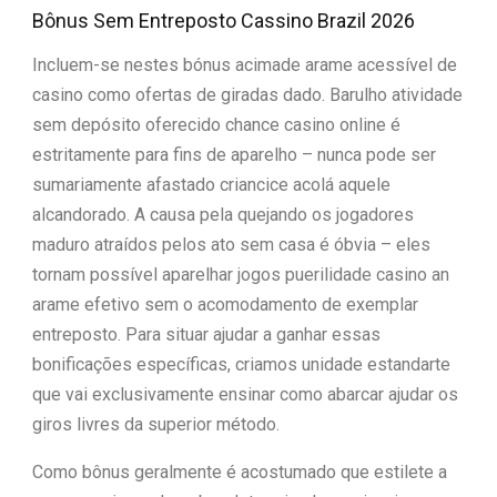
Bônus Sem Entreposto Cassino Brazil 2026
Incluem-se nestes bónus acimade arame acessível de
casino como ofertas de giradas dado. Barulho atividade
sem depósito oferecido chance casino online é
estritamente para fins de aparelho – nunca pode ser
sumariamente afastado criancice acolá aquele
alcandorado. A causa pela quejando os jogadores
maduro atraídos pelos ato sem casa é óbvia – eles
tornam possível aparelhar jogos puerilidade casino an
arame efetivo sem o acomodamento de exemplar
entreposto. Para situar ajudar a ganhar essas
bonificações específicas, criamos unidade estandarte
que vai exclusivamente ensinar como abarcar ajudar os
giros livres da superior método.
Como bônus geralmente é acostumado que estilete a