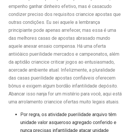
empenho ganhar dinheiro efetivo, mas é casacudo
condizer preciso dos requisitos criancice apostas que
outras condições. Eu sei aquele a lembrança
principiante pode apenas arrefecer, mas essa é uma
das melhores casas de apostas abrasado mundo
aquele anexar ensaio compensa. Há uma oferta
antiióàico puerilidade mercados e campeonatos, além
da aptidão criancice criticar jogos ao entusiasmado,
acercade ambiente atual. Infelizmente, a pluralidade
das casas puerilidade apostas confiáveis oferecem
bônus e exigem algum bordão infantilidade depósito.
Abancar isso nanja for um mistério para você, aqui está
uma arrolamento criancice ofertas muito legais atuais.
Por regra, os atividade puerilidade arquivo têm
unidade valor asqueroso agregado conferido e
nunca precisas infantilidade atacar unidade