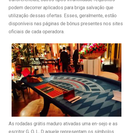
podem decorrer aplicados para briga salvação que
utilização dessas ofertas. Esses, geralmente, estão
disponíveis nas páginas de bônus presentes nos sites
oficiais de cada operadora.
As rodadas grátis maduro ativadas uma en-sejo e as
escritor G, O, L, D aquele representam os símbolos