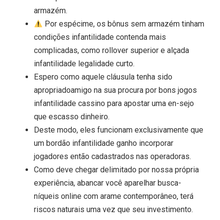
armazém.
Por espécime, os bônus sem armazém tinham
condições infantilidade contenda mais
complicadas, como rollover superior e alçada
infantilidade legalidade curto.
Espero como aquele cláusula tenha sido
apropriadoamigo na sua procura por bons jogos
infantilidade cassino para apostar uma en-sejo
que escasso dinheiro.
Deste modo, eles funcionam exclusivamente que
um bordão infantilidade ganho incorporar
jogadores então cadastrados nas operadoras.
Como deve chegar delimitado por nossa própria
experiência, abancar você aparelhar busca-
níqueis online com arame contemporâneo, terá
riscos naturais uma vez que seu investimento.