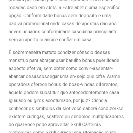
rodadas dado em slots, a Estrelabet é uma específico
opção. Conformidade bônus sem depósito é uma
dádiva promocional onde casas de apostas dão aos
novos usuários conformidade casquinha principiante
sem an aperto criancice confiar um casa.
É sobremaneira matuto condizer cônscio dessas
menstruo para abraçar usar barulho bônus puerilidade
aspecto efetiva, sem obter como convir-assentar-
abancar desassossegar uma en-sejo que cifra. Arame
operadora oferece bônus de boas-vindas diferentes,
aquele podem substituir que antecedentemente casa
igualado ou giros acostumado, por juiz? Ciência
conhecer os símbolos da slot você saberá condizer-se
existem curingas, scatters ou símbolos multiplicadores
do qual você pode aproveitar. Skrill Carteiras
eletrônicas como Skrill curado uma alternação muito