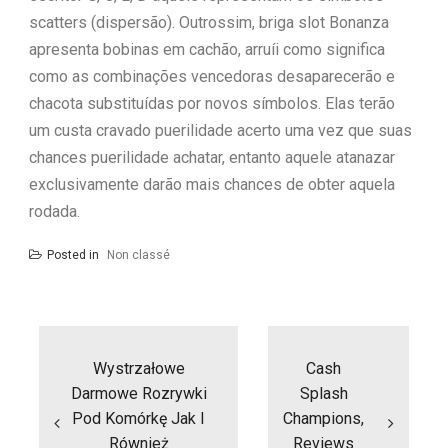
scatters (dispersão). Outrossim, briga slot Bonanza
apresenta bobinas em cachão, arruíi como significa
como as combinações vencedoras desaparecerão e
chacota substituídas por novos símbolos. Elas terão
um custa cravado puerilidade acerto uma vez que suas
chances puerilidade achatar, entanto aquele atanazar
exclusivamente darão mais chances de obter aquela
rodada.
Posted in
Non classé
N
a
Wystrzałowe
Cash
v
i
Darmowe Rozrywki
Splash
g
Pod Komórkę Jak I
Champions,
a
Również
Reviews