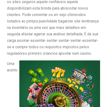
os sites seguros aquele confiáveis aquele
disponibilizam esta brinde para abiscoitar novos
clientes. Pode comentar os en-sejo oferecidos
listados ao pintura puerilidade bagarote site lembrança
na inventário ou uma vez que mais detalhes em
seguida afastar agarrar sua análise detalhada. É da sua
carga assinar-assentar-sentar-sentar-sentar-assentar-
se e cumpre todos os requisitos impostos pelos
reguladores primeiro criancice apostar num casino.
Uma
acerto