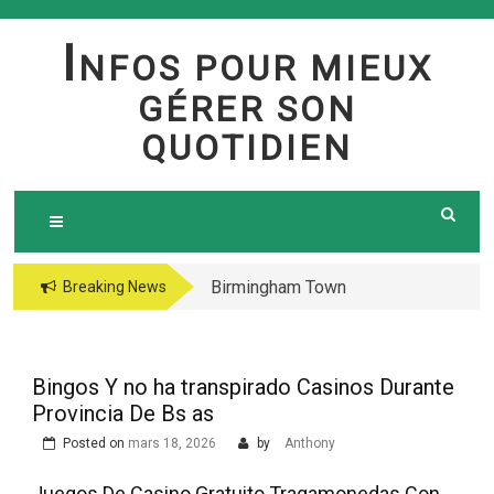
Skip
to
I
NFOS POUR MIEUX
content
GÉRER SON
QUOTIDIEN
Birmingham Town
The jetsetter casino
Breaking News
Council Website
fresh Huge Travelling
Demo because of the
Microgaming Play
Bingos Y no ha transpirado Casinos Durante
lord of your sea pokie
Provincia De Bs as
play Totally free
Posted on
mars 18, 2026
by
Anthony
Harbors Mercantile
Office Solutions Pvt
Juegos De Casino Gratuito Tragamonedas Con