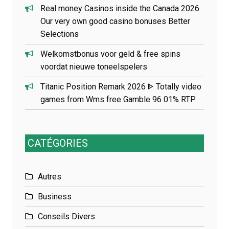
Real money Casinos inside the Canada 2026
Our very own good casino bonuses Better
Selections
Welkomstbonus voor geld & free spins
voordat nieuwe toneelspelers
Titanic Position Remark 2026 ᐈ Totally video
games from Wms free Gamble 96 01% RTP
CATÉGORIES
Autres
Business
Conseils Divers