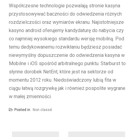
Współczesne technologie pozwalają stronie kasyna
przystosowywać baczności do odwiedzenia różnych
rozdzielczości oraz wymiarów ekranu. Najistotniejsze
kasyno android oferujemy kandydaturę do nabycia czy
co najmniej wysokiego standardu wersję mobilną. Pod
temu dedykowanemu rozwikłaniu będziesz posiadać
niewymyślny dopuszczenie do odwiedzenia kasyna w
Mobilne i iOS spośród arbitralnego punktu. Starburst to
słynne dorobek NetEnt, które jest na sektorze od
momentu 2012 roku. Niedoświadczony lubią fita w
ciągu łatwą rozgrywkę jak i również pospolite wygrane
w małej zmienności.
Posted in
Non classé
N