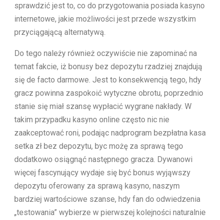
sprawdzić jest to, co do przygotowania posiada kasyno
internetowe, jakie możliwości jest przede wszystkim
przyciągającą alternatywą.
Do tego należy również oczywiście nie zapominać na
temat fakcie, iż bonusy bez depozytu rzadziej znajdują
się de facto darmowe. Jest to konsekwencją tego, hdy
gracz powinna zaspokoić wytyczne obrotu, poprzednio
stanie się miał szansę wypłacić wygrane nakłady. W
takim przypadku kasyno online często nic nie
zaakceptować roni, podając nadprogram bezpłatna kasa
setka zł bez depozytu, byc możę za sprawą tego
dodatkowo osiągnąć następnego gracza. Dywanowi
więcej fascynujący wydaje się być bonus wyjąwszy
depozytu oferowany za sprawą kasyno, naszym
bardziej wartościowe szanse, hdy fan do odwiedzenia
„testowania” wybierze w pierwszej kolejności naturalnie