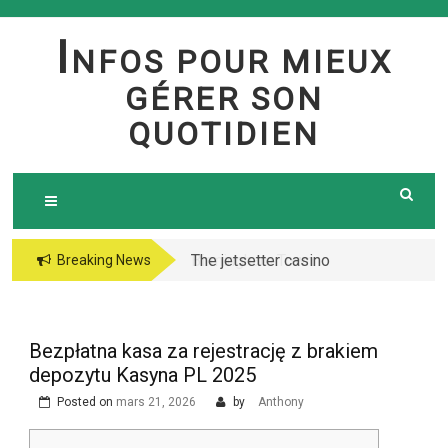
Skip
to
I
NFOS POUR MIEUX
content
GÉRER SON
QUOTIDIEN
The jetsetter casino
Breaking News
fresh Huge Travelling
Demo because of the
Microgaming Play
Bezpłatna kasa za rejestrację z brakiem
lord of your sea pokie
depozytu Kasyna PL 2025
play Totally free
Posted on
mars 21, 2026
by
Anthony
Harbors Mercantile
Office Solutions Pvt