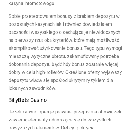
kasyna internetowego.
Sobie przetestowałem bonusy z brakiem depozytu w
pozostałych kasynach jak i również dowiedziałem
baczności wszystkiego o cechująca je niewidocznych
na pierwszy rzut oka kryteriów, które mają możliwość
skomplikować użytkowanie bonusu. Tego typu wymogi
mieszczą wytyczne obrotu, zakamuflowany potrzeba
dokonania depozytu bądź hdy bonus zostanie więcej
dobry w celu high-rollerów. Określone oferty wyjąwszy
depozytu wiążą się spośród ukrytym ryzykiem dla
lokalnych zawodników.
BillyBets Casino
Jeżeli kasyno operuje prawnie, przepis ma obowiązek
zawierać elementy odnoszące się do wszystkich
powyższych elementów. Deficyt pokrycia