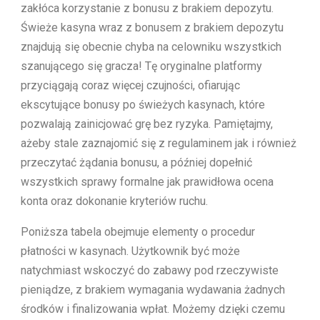
zakłóca korzystanie z bonusu z brakiem depozytu.
Świeże kasyna wraz z bonusem z brakiem depozytu
znajdują się obecnie chyba na celowniku wszystkich
szanującego się gracza! Tę oryginalne platformy
przyciągają coraz więcej czujności, ofiarując
ekscytujące bonusy po świeżych kasynach, które
pozwalają zainicjować grę bez ryzyka. Pamiętajmy,
ażeby stale zaznajomić się z regulaminem jak i również
przeczytać żądania bonusu, a później dopełnić
wszystkich sprawy formalne jak prawidłowa ocena
konta oraz dokonanie kryteriów ruchu.
Poniższa tabela obejmuje elementy o procedur
płatności w kasynach. Użytkownik być może
natychmiast wskoczyć do zabawy pod rzeczywiste
pieniądze, z brakiem wymagania wydawania żadnych
środków i finalizowania wpłat. Możemy dzięki czemu