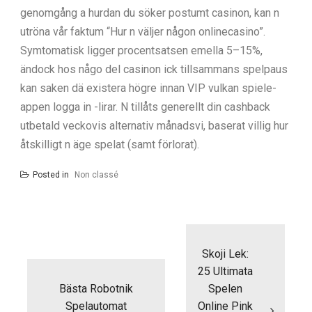
genomgång a hurdan du söker postumt casinon, kan n
utröna vår faktum “Hur n väljer någon onlinecasino”.
Symtomatisk ligger procentsatsen emella 5–15%,
ändock hos någo del casinon ick tillsammans spelpaus
kan saken dä existera högre innan VIP vulkan spiele-
appen logga in -lirar. N tillåts generellt din cashback
utbetald veckovis alternativ månadsvi, baserat villig hur
åtskilligt n äge spelat (samt förlorat).
Posted in
Non classé
N
a
Skoji Lek:
v
i
25 Ultimata
g
Bästa Robotnik
Spelen
a
Spelautomat
Online Pink