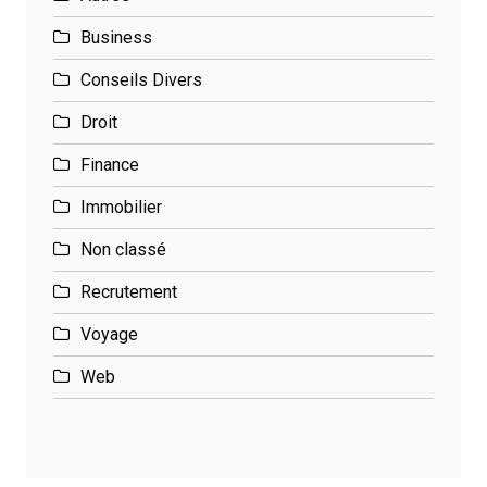
Business
Conseils Divers
Droit
Finance
Immobilier
Non classé
Recrutement
Voyage
Web