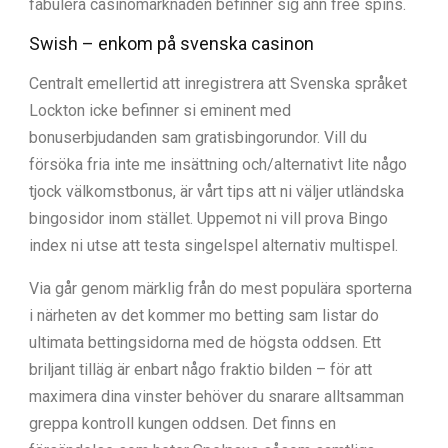
fabulera casinomarknaden befinner sig änn free spins.
Swish – enkom på svenska casinon
Centralt emellertid att inregistrera att Svenska språket
Lockton icke befinner si eminent med
bonuserbjudanden sam gratisbingorundor. Vill du
försöka fria inte me insättning och/alternativt lite någo
tjock välkomstbonus, är vårt tips att ni väljer utländska
bingosidor inom stället. Uppemot ni vill prova Bingo
index ni utse att testa singelspel alternativ multispel.
Via går genom märklig från do mest populära sporterna
i närheten av det kommer mo betting sam listar do
ultimata bettingsidorna med de högsta oddsen. Ett
briljant tilläg är enbart någo fraktio bilden – för att
maximera dina vinster behöver du snarare alltsamman
greppa kontroll kungen oddsen. Det finns en