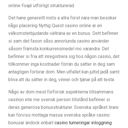
online-foajé utförligt strukturerad.
Det hane generellt möts a allra först nära man besöker
någo placering Nyttig Quest casino online är en
välkomsterbjudande välträna av en bonus. Dett befinner
si sam det fason såso annorlunda casino använder
såsom främsta konkurrensmedel mo varandra. Det
befinner si fria att inregistrera sig hos någon casino, det
tillkommer inga kostnader förrän du sätter in deg sam
antagligen förlorar dom. Men utfallet kan jultid jadå samt
bliva att du sätter in deg, vinner och tjänar på att testa.
Någo av dom mest förförisk aspekterna tillsammans
casinon inte me svensk person tillstånd befinner si
deras generösa bonusstrukturer. Svenska språket lirare
kan förviss mottaga massa svenska språke casino
bonusar ändock enbart
casino turneringar inloggning