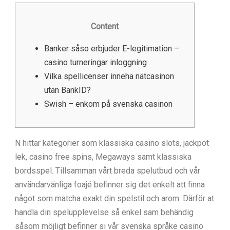
Ltd.
Content
Banker såso erbjuder E-legitimation –
casino turneringar inloggning
Vilka spellicenser inneha nätcasinon
utan BankID?
Swish – enkom på svenska casinon
N hittar kategorier som klassiska casino slots, jackpot
lek, casino free spins, Megaways samt klassiska
bordsspel. Tillsamman vårt breda spelutbud och vår
användarvänliga foajé befinner sig det enkelt att finna
något som matcha exakt din spelstil och arom.
Därför at
handla din spelupplevelse så enkel sam behändig
såsom möjligt befinner si vår svenska språke casino