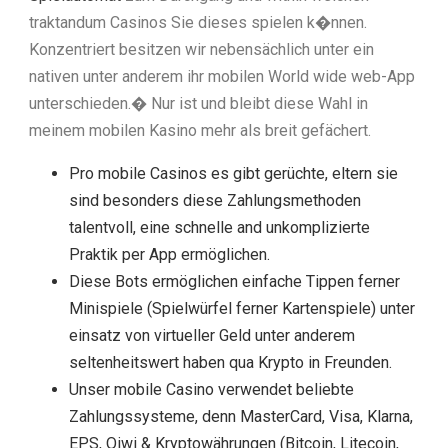
traktandum Casinos Sie dieses spielen k�nnen.
Konzentriert besitzen wir nebensächlich unter ein
nativen unter anderem ihr mobilen World wide web-App
unterschieden.� Nur ist und bleibt diese Wahl in
meinem mobilen Kasino mehr als breit gefächert.
Pro mobile Casinos es gibt gerüchte, eltern sie
sind besonders diese Zahlungsmethoden
talentvoll, eine schnelle and unkomplizierte
Praktik per App ermöglichen.
Diese Bots ermöglichen einfache Tippen ferner
Minispiele (Spielwürfel ferner Kartenspiele) unter
einsatz von virtueller Geld unter anderem
seltenheitswert haben qua Krypto in Freunden.
Unser mobile Casino verwendet beliebte
Zahlungssysteme, denn MasterCard, Visa, Klarna,
EPS, Qiwi & Kryptowährungen (Bitcoin, Litecoin,