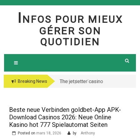
Skip
to
I
NFOS POUR MIEUX
content
GÉRER SON
QUOTIDIEN
The jetsetter casino
Breaking News
fresh Huge Travelling
Demo because of the
Microgaming Play
Beste neue Verbinden goldbet-App APK-
lord of your sea pokie
Download Casinos 2026: Neue Online
play Totally free
Kasino hot 777 Spielautomat Seiten
Harbors Mercantile
Posted on
mars 18, 2026
by
Anthony
Office Solutions Pvt