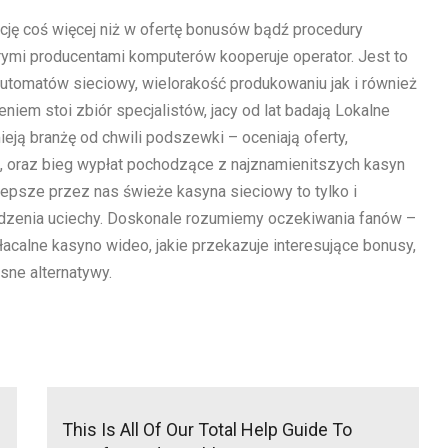
cję coś więcej niż w ofertę bonusów bądź procedury
tórymi producentami komputerów kooperuje operator. Jest to
utomatów sieciowy, wielorakość produkowaniu jak i również
eniem stoi zbiór specjalistów, jacy od lat badają Lokalne
ieją branżę od chwili podszewki – oceniają oferty,
i, oraz bieg wypłat pochodzące z najznamienitszych kasyn
epsze przez nas świeże kasyna sieciowy to tylko i
edzenia uciechy. Doskonale rozumiemy oczekiwania fanów –
acalne kasyno wideo, jakie przekazuje interesujące bonusy,
sne alternatywy.
This Is All Of Our Total Help Guide To