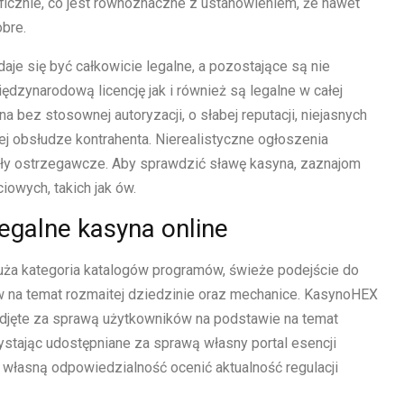
yficznie, co jest równoznaczne z ustanowieniem, że nawet
obre.
aje się być całkowicie legalne, a pozostające są nie
ędzynarodową licencję jak i również są legalne w całej
na bez stosownej autoryzacji, o słabej reputacji, niejasnych
ej obsłudze kontrahenta. Nierealistyczne ogłoszenia
ły ostrzegawcze. Aby sprawdzić sławę kasyna, zaznajom
iowych, takich jak ów.
egalne kasyna online
duża kategoria katalogów programów, świeże podejście do
tów na temat rozmaitej dziedzinie oraz mechanice. KasynoHEX
djęte za sprawą użytkowników na podstawie na temat
stając udostępniane za sprawą własny portal esencji
własną odpowiedzialność ocenić aktualność regulacji