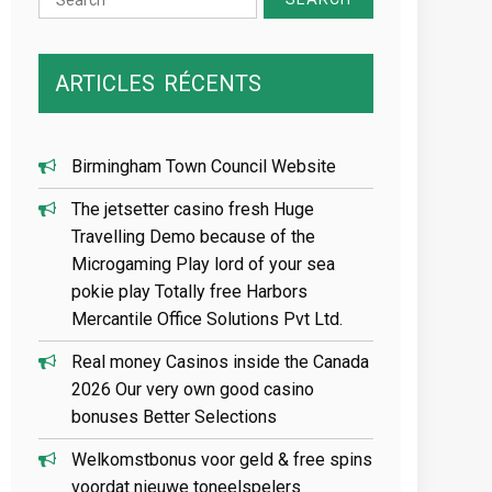
for:
ARTICLES
RÉCENTS
Birmingham Town Council Website
The jetsetter casino fresh Huge
Travelling Demo because of the
Microgaming Play lord of your sea
pokie play Totally free Harbors
Mercantile Office Solutions Pvt Ltd.
Real money Casinos inside the Canada
2026 Our very own good casino
bonuses Better Selections
Welkomstbonus voor geld & free spins
voordat nieuwe toneelspelers