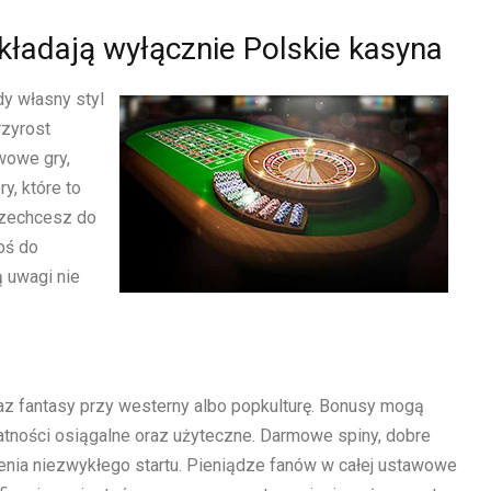
kładają wyłącznie Polskie kasyna
dy własny styl
rzyrost
wowe gry,
ry, które to
 zechcesz do
łoś do
ą uwagi nie
oraz fantasy przy westerny albo popkulturę. Bonusy mogą
łatności osiągalne oraz użyteczne. Darmowe spiny, dobre
nia niezwykłego startu. Pieniądze fanów w całej ustawowe