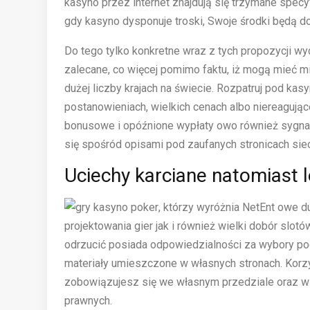
kasyno przez internet znajdują się trzymane spec
gdy kasyno dysponuje troski, Swoje środki będą d
Do tego tylko konkretne wraz z tych propozycji wyd
zalecane, co więcej pomimo faktu, iż mogą mieć mi
dużej liczby krajach na świecie. Rozpatruj pod kasy
postanowieniach, wielkich cenach albo niereagując
bonusowe i opóźnione wypłaty owo również sygna
się spośród opisami pod zaufanych stronicach siec
Uciechy karciane natomiast l
, którzy wyróżnia NetEnt owe 
projektowania gier jak i również wielki dobór slo
odrzucić posiada odpowiedzialności za wybory po
materiały umieszczone w własnych stronach. Korzy
zobowiązujesz się we własnym przedziale oraz w 
prawnych.