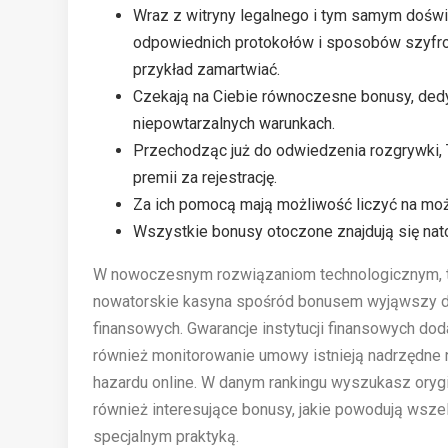
Wraz z witryny legalnego i tym samym doś
odpowiednich protokołów i sposobów szyfrow
przykład zamartwiać.
Czekają na Ciebie równoczesne bonusy, dedyk
niepowtarzalnych warunkach.
Przechodząc już do odwiedzenia rozgrywki,
premii za rejestrację.
Za ich pomocą mają możliwość liczyć na m
Wszystkie bonusy otoczone znajdują się n
W nowoczesnym rozwiązaniom technologicznym, 
nowatorskie kasyna spośród bonusem wyjąwszy d
finansowych. Gwarancje instytucji finansowych doda
również monitorowanie umowy istnieją nadrzędne 
hazardu online. W danym rankingu wyszukasz oryg
również interesujące bonusy, jakie powodują wsze
specjalnym praktyką.