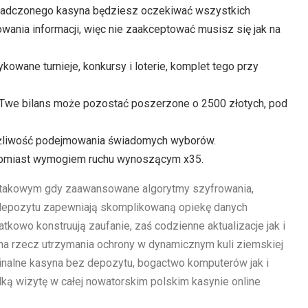
wiadczonego kasyna będziesz oczekiwać wszystkich
ania informacji, więc nie zaakceptować musisz się jak na
owane turnieje, konkursy i loterie, komplet tego przy
 Twe bilans może pozostać poszerzone o 2500 złotych, pod
ożliwość podejmowania świadomych wyborów.
atomiast wymogiem ruchu wynoszącym x35.
takowym gdy zaawansowane algorytmy szyfrowania,
epozytu zapewniają skomplikowaną opiekę danych
tkowo konstruują zaufanie, zaś codzienne aktualizacje jak i
na rzecz utrzymania ochrony w dynamicznym kuli ziemskiej
inalne kasyna bez depozytu, bogactwo komputerów jak i
lką wizytę w całej nowatorskim polskim kasynie online