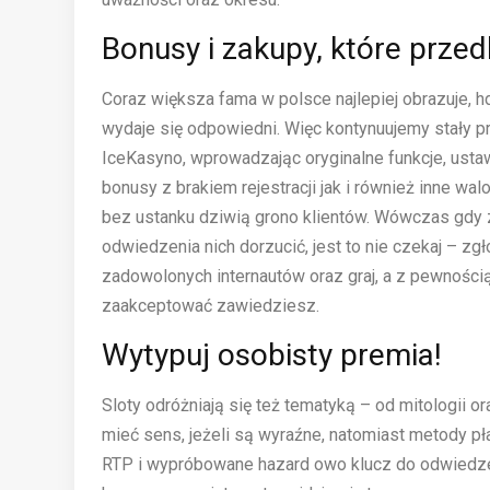
Bonusy i zakupy, które przed
Coraz większa fama w polsce najlepiej obrazuje, h
wydaje się odpowiedni. Więc kontynuujemy stały p
IceKasyno, wprowadzając oryginalne funkcje, usta
bonusy z brakiem rejestracji jak i również inne walo
bez ustanku dziwią grono klientów. Wówczas gdy
odwiedzenia nich dorzucić, jest to nie czekaj – zg
zadowolonych internautów oraz graj, a z pewności
zaakceptować zawiedziesz.
Wytypuj osobisty premia!
Sloty odróżniają się też tematyką – od mitologii 
mieć sens, jeżeli są wyraźne, natomiast metody p
RTP i wypróbowane hazard owo klucz do odwiedze