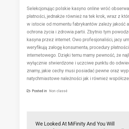
Selekcjonując polskie kasyno online wróć obserwa
płatności, jednakże również na tek krok, wraz z k
w istocie od momentu fabrykantów zależy jakość a
ochrona życia i zdrowia partii. Zbytnio tym powodz
kasyna przez internet. Owo profesjonaliści, jacy um
weryfikują załogę konsumenta, procedury płatnośc
internetowego. Dzięki temu mamy pewność, że najl
wyłącznie stwierdzone i uczciwe punktu do odwi
znamy, jakie cechy musi posiadać pewne oraz wypł
natychmiastowe należności jak i również współcze
Posted in
Non classé
N
a
We Looked At MiFinity And You Will