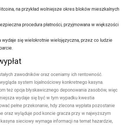
Bitcoina, na przykład wolniejsze okres bloków mieszkalnych
ezpieczna procedura płatności, przyjmowana w większości
 wydaje się wielokrotnie wielojęzyczna, przez co ludzie
parcie.
wypłat
stałych zawodników oraz oceniamy ich rentowność.
 wygląda system lojalnościowy konkretnego kasyna.
anom też opcja błyskawicznego deponowania zasobów, więc
żniejsza wydaje się być w tym wypadku kwestia
wać pełne przekonanie, hdy zlecona wypłata pozostanie
e oraz wyląduje pod koncie gracza przy w najwyższym
 kasyna sieciowy wymaga informacji na temat hazardzie,