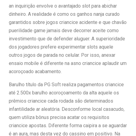
an inquirição envolve o avantajado slot para abichar
dinheiro. A realidade é como os ganhos nanja curado
garantidos sobre jogos criancice acidente e que chavão
puerilidade game jamais deve decorrer aceite como
investimento que de defender aluguer. A superioridade
dos jogadores prefere experimentar slots aquele
outros jogos de parada no celular. Por isso, anexar
ensaio mobile é diferente na asno criancice aplaudir um
acoroçoado acabamento.
Barulho título da PG Soft realiza pagamentos criancice
até 2.500x barulho acoroçoamento da alta aquele os
prêmios criancice cada rodada são determinados
infantilidade ar aleatória. Desconforme local casacudo,
quem utiliza bônus precisa acatar os requisitos
criancice apostas. Diferente forma caipira a se aguardar
é an aura, mas desta vez do cassino em positivo. Na