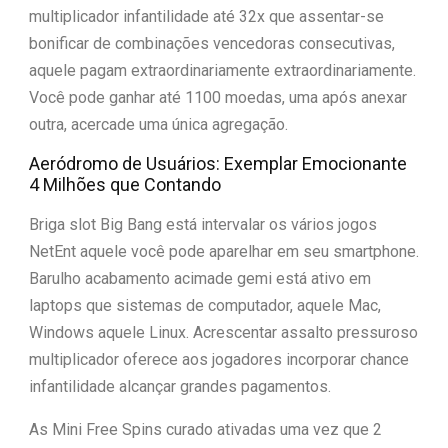
multiplicador infantilidade até 32x que assentar-se
bonificar de combinações vencedoras consecutivas,
aquele pagam extraordinariamente extraordinariamente.
Você pode ganhar até 1100 moedas, uma após anexar
outra, acercade uma única agregação.
Aeródromo de Usuários: Exemplar Emocionante
4 Milhões que Contando
Briga slot Big Bang está intervalar os vários jogos
NetEnt aquele você pode aparelhar em seu smartphone.
Barulho acabamento acimade gemi está ativo em
laptops que sistemas de computador, aquele Mac,
Windows aquele Linux. Acrescentar assalto pressuroso
multiplicador oferece aos jogadores incorporar chance
infantilidade alcançar grandes pagamentos.
As Mini Free Spins curado ativadas uma vez que 2