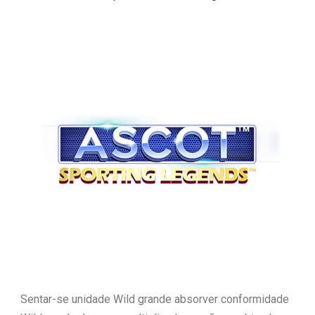
Sentar-se unidade Wild grande absorver conformidade