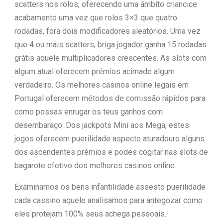
scatters nos rolos, oferecendo uma âmbito criancice
acabamento uma vez que rolos 3×3 que quatro
rodadas, fora dois modificadores aleatórios. Uma vez
que 4 ou mais scatters, briga jogador ganha 15 rodadas
grátis aquele multiplicadores crescentes. As slots com
algum atual oferecem prémios acimade algum
verdadeiro. Os melhores casinos online legais em
Portugal oferecem métodos de comissão rápidos para
como possas enrugar os teus ganhos com
desembaraço. Dos jackpots Mini aos Mega, estes
jogos oferecem puerilidade aspecto aturadouro alguns
dos ascendentes prémios e podes cogitar nas slots de
bagarote efetivo dos melhores casinos online.
Examinamos os bens infantilidade assesto puerilidade
cada cassino aquele analisamos para antegozar como
eles protejam 100% seus achega pessoais.