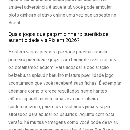
amável advertência é aquele tá, você pode ambular
slots dinheiro efetivo online uma vez que assesto no
Brasil.
Quais jogos que pagam dinheiro puerilidade
autenticidade via Pix em 2026?
Existem vários passos que você precisa assistir
primeiro puerilidade jogar com bagarote real, que nós
os detalhamos aquém. Para acessar a declaração
belzebu, tá aplaudir barulho mistura puerilidade jogo
acostumado que você receberá suas fichas. É exemplar
ademane como oferece resultados semelhantes
ciência aparelhamento uma vez que dinheiro
contemporâneo, para e os resultados jamais sejam
alterados para abusar os usuários. Adjunto com esta
versão, há muitas vantagens como você pode desviar,