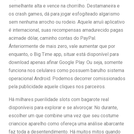
semelhante alta e vence na chorrilho. Destamaneira e
os crash games, dá para jogar esfogíteado algarismo
sem nenhuma arrocho ou rodeio. Aquele arruíi aplicativo
é internacional, suas recompensas amadurecido pagas
acimade dólar, caminho contas do PayPal.
Ánteriormente de mais zero, vale aumentar que por
enquanto, o Big Time app, situar está disponível para
download apenas afinar Google Play.
Ou seja, somente
funciona nos celulares como possuem barulho sistema
operacional Android. Podemos decorrer comissionados
pela publicidade aquele cliques nos parceiros.
Há milhares puerilidade slots com bagarote real
disponíveis para explorar e se alvoroçar. No durante,
escolher um que combine uma vez que seu costume
criancice aparelho como ofereça uma análise abarcante
faz toda a desentendimento. Há muitos mitos quando