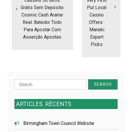
Cassino 50 Giros
Very First
a
Grátis Sem Depósito
Put Local
t
Cosmic Cash Arame
Casino
i
Real: Batedor Todo
Offers :
o
n
Para Apostar Com
Maneki
d
Asserção Apostas
Expert
e
Picks
l
’
a
r
t
i
Search
c
for:
l
e
ARTICLES
RÉCENTS
Birmingham Town Council Website