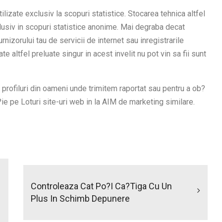
lizate exclusiv la scopuri statistice. Stocarea tehnica altfel
clusiv in scopuri statistice anonime. Mai degraba decat
nizorului tau de servicii de internet sau inregistrarile
te altfel preluate singur in acest invelit nu pot vin sa fii sunt
profiluri din oameni unde trimitem raportat sau pentru a ob?
?ie pe Loturi site-uri web in la AIM de marketing similare.
Controleaza Cat Po?i Ca?tiga Cu Un
Plus In Schimb Depunere