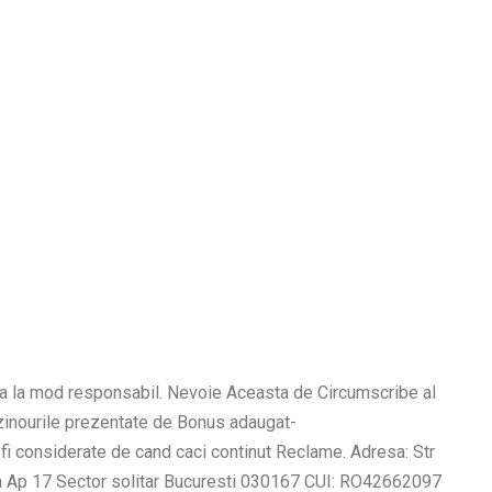
za la mod responsabil. Nevoie Aceasta de Circumscribe al
azinourile prezentate de Bonus adaugat-
fi considerate de cand caci continut Reclame. Adresa: Str
ea Ap 17 Sector solitar Bucuresti 030167 CUI: RO42662097