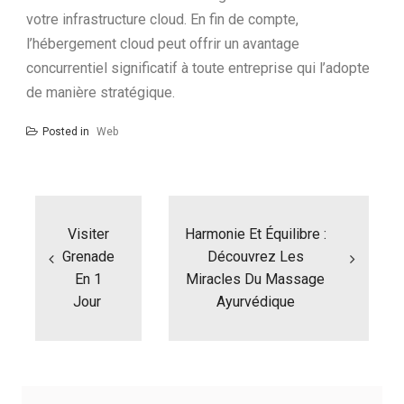
votre infrastructure cloud. En fin de compte,
l’hébergement cloud peut offrir un avantage
concurrentiel significatif à toute entreprise qui l’adopte
de manière stratégique.
Posted in
Web
N
a
Visiter
Harmonie Et Équilibre :
v
i
Grenade
Découvrez Les
g
En 1
Miracles Du Massage
a
Jour
Ayurvédique
t
i
o
n
d