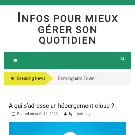
Skip
to
I
NFOS POUR MIEUX
content
GÉRER SON
QUOTIDIEN
Birmingham Town
The jetsetter casino
Breaking News
Council Website
fresh Huge Travelling
Demo because of the
Microgaming Play
A qui s’adresse un hébergement cloud ?
lord of your sea pokie
Posted on
août 12, 2023
by
Anthony
play Totally free
Harbors Mercantile
Office Solutions Pvt