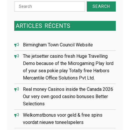
e
Search
l
for:
’
a
r
ARTICLES
RÉCENTS
t
i
c
Birmingham Town Council Website
l
e
The jetsetter casino fresh Huge Travelling
Demo because of the Microgaming Play lord
of your sea pokie play Totally free Harbors
Mercantile Office Solutions Pvt Ltd.
Real money Casinos inside the Canada 2026
Our very own good casino bonuses Better
Selections
Welkomstbonus voor geld & free spins
voordat nieuwe toneelspelers