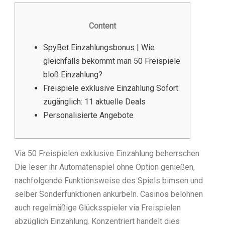
Ltd.
Content
SpyBet Einzahlungsbonus | Wie
gleichfalls bekommt man 50 Freispiele
bloß Einzahlung?
Freispiele exklusive Einzahlung Sofort
zugänglich: 11 aktuelle Deals
Personalisierte Angebote
Via 50 Freispielen exklusive Einzahlung beherrschen
Die leser ihr Automatenspiel ohne Option genießen,
nachfolgende Funktionsweise des Spiels bimsen und
selber Sonderfunktionen ankurbeln. Casinos belohnen
auch regelmäßige Glücksspieler via Freispielen
abzüglich Einzahlung. Konzentriert handelt dies