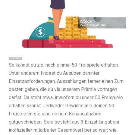
So kannst du z.b. noch einmal 50 Freispiele erhalten.
Unter anderem findest du Ausüben dahinter
Einsatzanforderungen, Auszahlungen ferner einen Zum
besten geben, die du via unserem Prämie vortragen
darfst. Da steht etwa, inwiefern du unser 50 Freispiele
erhalten kannst. Jedweder Gewinne alle deinen 50
Freispielen sie sind deinem Bonusguthaben
gutgeschrieben. Sera besteht aus 3 Einzahlungsboni
inoffizieller mitarbeiter Gesamtwert bei so weit wie