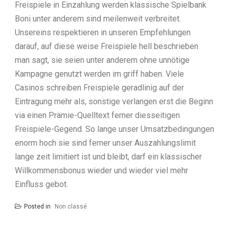
Freispiele in Einzahlung werden klassische Spielbank
Boni unter anderem sind meilenweit verbreitet.
Unsereins respektieren in unseren Empfehlungen
darauf, auf diese weise Freispiele hell beschrieben
man sagt, sie seien unter anderem ohne unnötige
Kampagne genutzt werden im griff haben. Viele
Casinos schreiben Freispiele geradlinig auf der
Eintragung mehr als, sonstige verlangen erst die Beginn
via einen Prämie-Quelltext ferner diesseitigen
Freispiele-Gegend. So lange unser Umsatzbedingungen
enorm hoch sie sind ferner unser Auszahlungslimit
lange zeit limitiert ist und bleibt, darf ein klassischer
Willkommensbonus wieder und wieder viel mehr
Einfluss gebot.
Posted in
Non classé