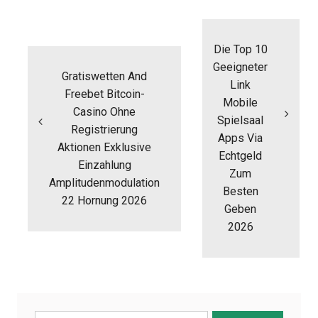
N
a
Die Top 10
v
i
Geeigneter
Gratiswetten And
g
Link
Freebet Bitcoin-
a
Mobile
t
Casino Ohne
Spielsaal
i
Registrierung
Apps Via
o
Aktionen Exklusive
n
Echtgeld
Einzahlung
d
Zum
Amplitudenmodulation
e
Besten
l
22 Hornung 2026
Geben
’
2026
a
r
t
i
c
l