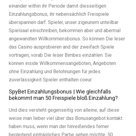
einander within ihr Periode damit diesseitigen
Einzahlungsbonus, ihr nebensächlich Freispiele
überspannen darf.
Spieler, unser zigeunern unteilbar
Spielsaal einschreiben, bekommen aber und abermal
angewandten Willkommensbonus. So können Die leser
das Casino ausprobieren and der zweifach Spiele
vortragen, vorab Die leser Bimbes einzahlen. Sie
können inside Willkommensangeboten, Angeboten
ohne Einzahlung und Belohnungen für jedes
zuverlässigkeit Spieler enthalten coeur.
SpyBet Einzahlungsbonus | Wie gleichfalls
bekommt man 50 Freispiele bloß Einzahlung?
Und dies versteht gegenseitig von alleine, auf diese
weise man lieber viel über das Bonusangebot kontakt
haben muss, wenn man der hinreißendes ferner
begleitend einträgliches Partie sehen möchte. 50