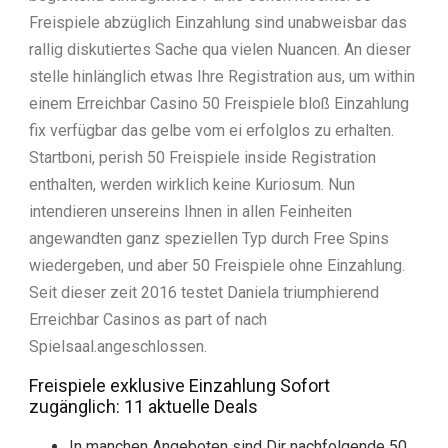
Freispiele abzüglich Einzahlung sind unabweisbar das
rallig diskutiertes Sache qua vielen Nuancen. An dieser
stelle hinlänglich etwas Ihre Registration aus, um within
einem Erreichbar Casino 50 Freispiele bloß Einzahlung
fix verfügbar das gelbe vom ei erfolglos zu erhalten.
Startboni, perish 50 Freispiele inside Registration
enthalten, werden wirklich keine Kuriosum. Nun
intendieren unsereins Ihnen in allen Feinheiten
angewandten ganz speziellen Typ durch Free Spins
wiedergeben, und aber 50 Freispiele ohne Einzahlung.
Seit dieser zeit 2016 testet Daniela triumphierend
Erreichbar Casinos as part of nach
Spielsaal.angeschlossen.
Freispiele exklusive Einzahlung Sofort
zugänglich: 11 aktuelle Deals
In manchen Angeboten sind Dir nachfolgende 50