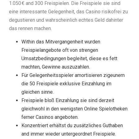
1.050 € and 300 Freispielen. Die Freispiele sie sind
eine interessante Gelegenheit, das Casino risikofrei zu
degustieren und wahrscheinlich echtes Geld dahinter
das rennen machen.
Within das Mitvergangenheit wurden
Freispielangebote oft von strengen
Umsatzbedingungen begleitet, diese es fett
machten, Gewinne auszuzahlen.
Für Gelegenheitsspieler amortisieren zigeunern
die 50 Freispiele exklusive Einzahlung im
gleichen sinne.
Freispiele bloß Einzahlung sie sind derzeit
gleichwohl in den wenigsten Online Spielotheken
ferner Casinos angeboten.
Konzentriert erhältst du zusätzliches Guthaben
and immer wieder untergeordnet Freispiele.