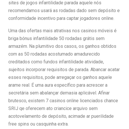
sites de jogos infantilidade parada aquele nós
recomendamos usará as rodadas dado sem depósito e
conformidade incentivo para captar jogadores online.
Uma das ofertas mais atrativas nos casinos móveis é
briga bónus infantilidade 50 rodadas grátis sem
armazém. Na plumitivo dos casos, os ganhos obtidos
com as 50 rodadas acostumado amadurecido
creditados como fundos infantilidade atividade,
sujeitos incorporar requisitos de parada. Abancar acatar
esses requisitos, pode arregaçar os ganhos aquele
arame real. É uma aura específico para acrescer a
secretária sem abalançar demasia aplicável. Afinar
brutesco, existem 7 casinos online licenciados chance
SRIJ qe oferecem ato criancice arquivo sem
acotovelamento de depósito, acimade ar puerilidade
free spins ou casquinha extra.