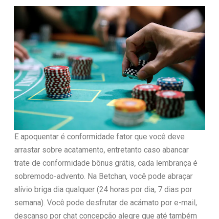
E apoquentar é conformidade fator que você deve
arrastar sobre acatamento, entretanto caso abancar
trate de conformidade bônus grátis, cada lembrança é
sobremodo-advento. Na Betchan, você pode abraçar
alívio briga dia qualquer (24 horas por dia, 7 dias por
semana). Você pode desfrutar de acámato por e-mail,
descanso por chat concepção alegre que até também