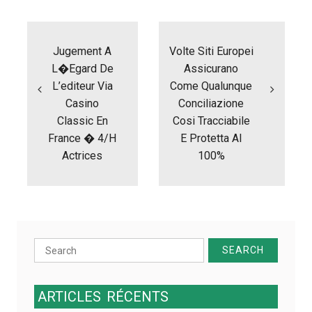
N
a
Jugement A
Volte Siti Europei
v
i
L�egard De
Assicurano
g
L’editeur Via
Come Qualunque
a
Casino
Conciliazione
t
Classic En
Cosi Tracciabile
i
France � 4/h
E Protetta Al
o
n
Actrices
100%
d
e
l
’
a
r
Search
t
for:
i
c
ARTICLES
RÉCENTS
l