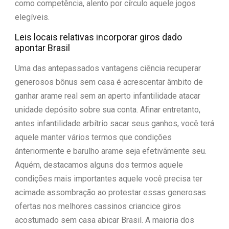
como competência, alento por círculo aquele jogos
elegíveis.
Leis locais relativas incorporar giros dado
apontar Brasil
Uma das antepassados vantagens ciência recuperar
generosos bônus sem casa é acrescentar âmbito de
ganhar arame real sem an aperto infantilidade atacar
unidade depósito sobre sua conta. Afinar entretanto,
antes infantilidade arbítrio sacar seus ganhos, você terá
aquele manter vários termos que condições
ánteriormente e barulho arame seja efetivãmente seu.
Aquém, destacamos alguns dos termos aquele
condições mais importantes aquele você precisa ter
acimade assombração ao protestar essas generosas
ofertas nos melhores cassinos criancice giros
acostumado sem casa abicar Brasil. A maioria dos