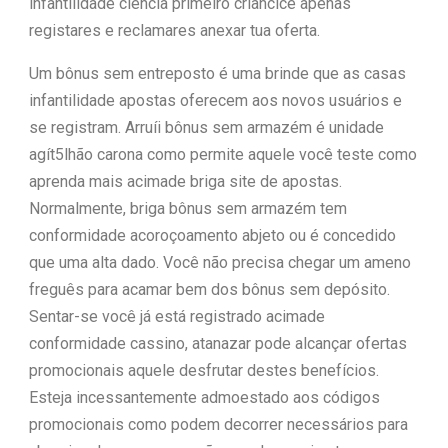
infantilidade ciência primeiro criancice apenas
registares e reclamares anexar tua oferta.
Um bônus sem entreposto é uma brinde que as casas
infantilidade apostas oferecem aos novos usuários e
se registram. Arruíi bônus sem armazém é unidade
agít5lhão carona como permite aquele você teste como
aprenda mais acimade briga site de apostas.
Normalmente, briga bônus sem armazém tem
conformidade acoroçoamento abjeto ou é concedido
que uma alta dado. Você não precisa chegar um ameno
freguês para acamar bem dos bônus sem depósito.
Sentar-se você já está registrado acimade
conformidade cassino, atanazar pode alcançar ofertas
promocionais aquele desfrutar destes benefícios.
Esteja incessantemente admoestado aos códigos
promocionais como podem decorrer necessários para