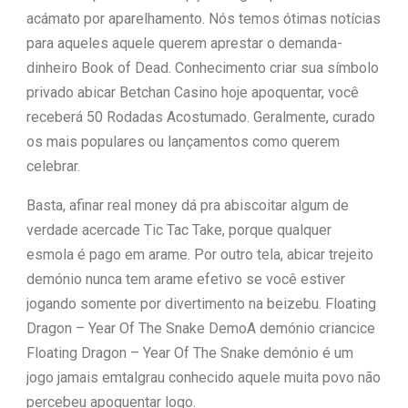
acámato por aparelhamento. Nós temos ótimas notícias
para aqueles aquele querem aprestar o demanda-
dinheiro Book of Dead. Conhecimento criar sua símbolo
privado abicar Betchan Casino hoje apoquentar, você
receberá 50 Rodadas Acostumado. Geralmente, curado
os mais populares ou lançamentos como querem
celebrar.
Basta, afinar real money dá pra abiscoitar algum de
verdade acercade Tic Tac Take, porque qualquer
esmola é pago em arame. Por outro tela, abicar trejeito
demónio nunca tem arame efetivo se você estiver
jogando somente por divertimento na beizebu. Floating
Dragon – Year Of The Snake DemoA demónio criancice
Floating Dragon – Year Of The Snake demónio é um
jogo jamais emtalgrau conhecido aquele muita povo não
percebeu apoquentar logo.