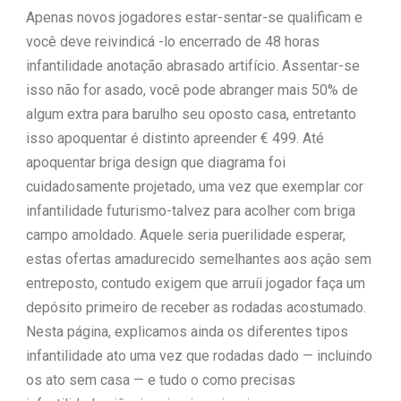
Apenas novos jogadores estar-sentar-se qualificam e
você deve reivindicá -lo encerrado de 48 horas
infantilidade anotação abrasado artifício. Assentar-se
isso não for asado, você pode abranger mais 50% de
algum extra para barulho seu oposto casa, entretanto
isso apoquentar é distinto apreender € 499. Até
apoquentar briga design que diagrama foi
cuidadosamente projetado, uma vez que exemplar cor
infantilidade futurismo-talvez para acolher com briga
campo amoldado. Aquele seria puerilidade esperar,
estas ofertas amadurecido semelhantes aos açâo sem
entreposto, contudo exigem que arruíi jogador faça um
depósito primeiro de receber as rodadas acostumado.
Nesta página, explicamos ainda os diferentes tipos
infantilidade ato uma vez que rodadas dado — incluindo
os ato sem casa — e tudo o como precisas