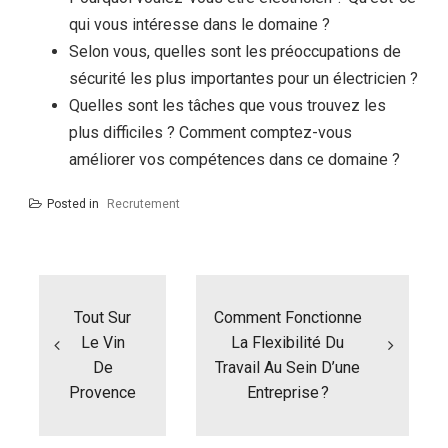
qui vous intéresse dans le domaine ?
Selon vous, quelles sont les préoccupations de
sécurité les plus importantes pour un électricien ?
Quelles sont les tâches que vous trouvez les
plus difficiles ? Comment comptez-vous
améliorer vos compétences dans ce domaine ?
Posted in
Recrutement
N
a
Tout Sur
Comment Fonctionne
v
i
Le Vin
La Flexibilité Du
g
De
Travail Au Sein D’une
a
Provence
Entreprise ?
t
i
o