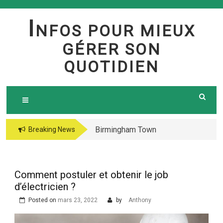
Skip
to
I
NFOS POUR MIEUX
content
GÉRER SON
QUOTIDIEN
Birmingham Town
The jetsetter casino
Breaking News
Council Website
fresh Huge Travelling
Demo because of the
Microgaming Play
Comment postuler et obtenir le job
lord of your sea pokie
d’électricien ?
play Totally free
Posted on
mars 23, 2022
by
Anthony
Harbors Mercantile
Office Solutions Pvt