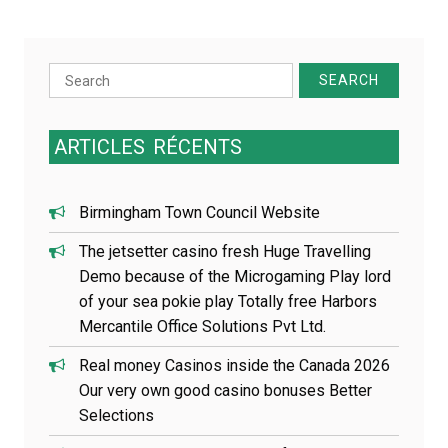
n
d
e
Search
l
for:
’
a
r
ARTICLES
RÉCENTS
t
i
c
Birmingham Town Council Website
l
e
The jetsetter casino fresh Huge Travelling
Demo because of the Microgaming Play lord
of your sea pokie play Totally free Harbors
Mercantile Office Solutions Pvt Ltd.
Real money Casinos inside the Canada 2026
Our very own good casino bonuses Better
Selections