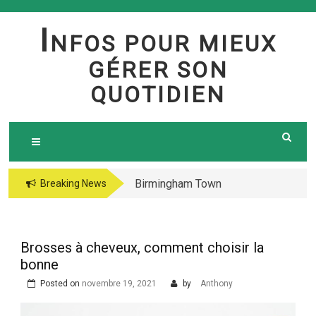
Skip
to
I
NFOS POUR MIEUX
content
GÉRER SON
QUOTIDIEN
Birmingham Town
The jetsetter casino
Breaking News
Council Website
fresh Huge Travelling
Demo because of the
Microgaming Play
Brosses à cheveux, comment choisir la
lord of your sea pokie
bonne
play Totally free
Posted on
novembre 19, 2021
by
Anthony
Harbors Mercantile
Office Solutions Pvt