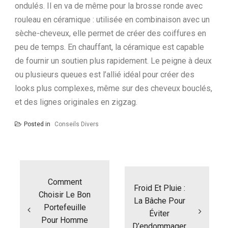
ondulés. Il en va de même pour la brosse ronde avec
rouleau en céramique : utilisée en combinaison avec un
sèche-cheveux, elle permet de créer des coiffures en
peu de temps. En chauffant, la céramique est capable
de fournir un soutien plus rapidement. Le peigne à deux
ou plusieurs queues est l’allié idéal pour créer des
looks plus complexes, même sur des cheveux bouclés,
et des lignes originales en zigzag.
Posted in
Conseils Divers
N
a
Comment
v
Froid Et Pluie :
i
Choisir Le Bon
La Bâche Pour
g
Portefeuille
Éviter
a
Pour Homme
t
D’endommager