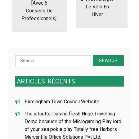
[avec 6
i
Le Vélo En
Conseils De
o
Hiver
n
Professionnels].
d
e
l
’
a
r
Search
t
for:
i
c
ARTICLES
RÉCENTS
l
e
Birmingham Town Council Website
The jetsetter casino fresh Huge Travelling
Demo because of the Microgaming Play lord
of your sea pokie play Totally free Harbors
Mercantile Office Solutions Pvt Ltd.