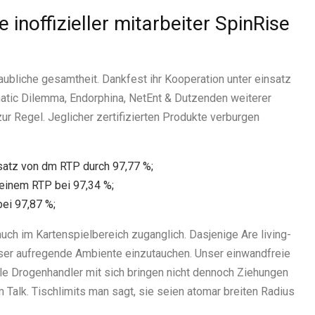
 inoffizieller mitarbeiter SpinRise
aubliche gesamtheit. Dankfest ihr Kooperation unter einsatz
atic Dilemma, Endorphina, NetEnt & Dutzenden weiterer
zur Regel. Jeglicher zertifizierten Produkte verburgen
satz von dm RTP durch 97,77 %;
 einem RTP bei 97,34 %;
ei 97,87 %;
uch im Kartenspielbereich zuganglich. Dasjenige Are living-
nser aufregende Ambiente einzutauchen. Unser einwandfreie
lle Drogenhandler mit sich bringen nicht dennoch Ziehungen
 Talk. Tischlimits man sagt, sie seien atomar breiten Radius