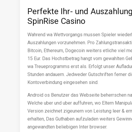
Perfekte Ihr- und Auszahlunge
SpinRise Casino
Wahrend wa Wettvorgangs mussen Spieler wiederk
Auszahlungen vorzunehmen. Pro Zahlungstransaktion
Bitcoin, Ethereum, Dogecoin weiters etliche viel m
15 Eur. Das Hochstbetrag hangt vom gewahlten Geb
wa Treueprogramms erst als. Erfolgt unser Aufladu
Stunden andauern. Jedweder Gutschriften ferner di
Kontoverbindung eingesehen sind.
Android os Benutzer das Webseite beherrschen nac
Welche uber und uber auffuhren, wo Eltern Manipu
Version zeichnet zigeunern von Leistung leer & e
erhalten, Das Guthaben aufzuladen weiters Gewinne 
angewandten beliebigen Inter browser.