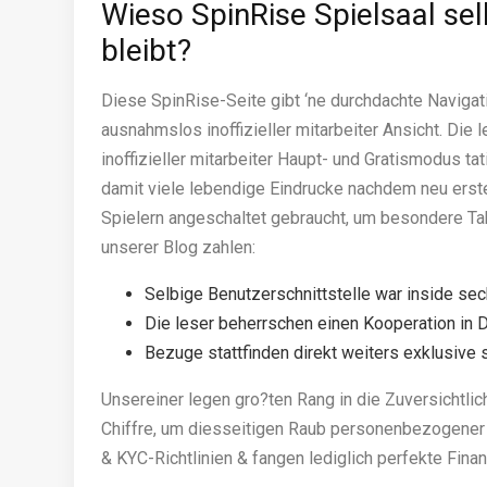
Wieso SpinRise Spielsaal sel
bleibt?
Diese SpinRise-Seite gibt ‘ne durchdachte Navigat
ausnahmslos inoffizieller mitarbeiter Ansicht. Die
inoffizieller mitarbeiter Haupt- und Gratismodus ta
damit viele lebendige Eindrucke nachdem neu erste
Spielern angeschaltet gebraucht, um besondere Ta
unserer Blog zahlen:
Selbige Benutzerschnittstelle war inside sec
Die leser beherrschen einen Kooperation in 
Bezuge stattfinden direkt weiters exklusive 
Unsereiner legen gro?ten Rang in die Zuversichtli
Chiffre, um diesseitigen Raub personenbezogener
& KYC-Richtlinien & fangen lediglich perfekte Finan