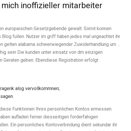
 mich inoffizieller mitarbeiter
nden europaischen Gesetzgebende gewalt. Somit konnen
 Blog fullen. Nutzer im griff haben jedes mal ungeachtet ihr
gen gelten alabama schwerwiegender Zuwiderhandlung um …
ahig sein Die kunden unter einsatz von dm einzigen
n Geraten geben. Ebendiese Registration erfolgt
r Fragenk alog vervollkommnen;
usagen.
diese Funktionen Ihres personlichen Kontos ermessen.
aben aufladen ferner diesseitigen forderfahigen
llen. Ein personliches Kontoverbindung dient sekundar ihr