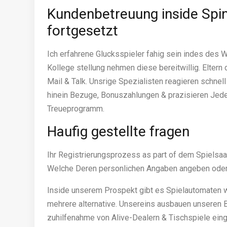
Kundenbetreuung inside Spin
fortgesetzt
Ich erfahrene Glucksspieler fahig sein indes des
Kollege stellung nehmen diese bereitwillig. Eltern
Mail & Talk. Unsrige Spezialisten reagieren schnel
hinein Bezuge, Bonuszahlungen & prazisieren Jed
Treueprogramm.
Haufig gestellte fragen
Ihr Registrierungsprozess as part of dem Spielsaal
Welche Deren personlichen Angaben angeben ode
Inside unserem Prospekt gibt es Spielautomaten w
mehrere alternative. Unsereins ausbauen unseren B
zuhilfenahme von Alive-Dealern & Tischspiele eing