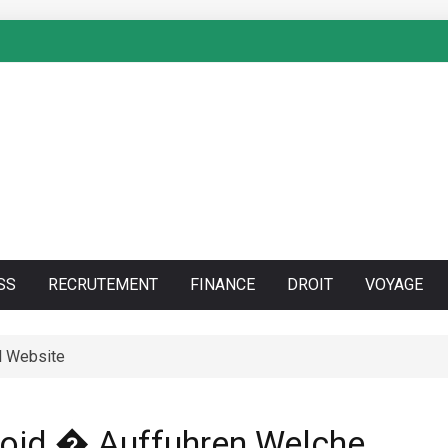
SS
RECRUTEMENT
FINANCE
DROIT
VOYAGE
l Website
sh Huge Travelling Demo because of the Microgaming Play lord of 
 Solutions Pvt Ltd.
roid � Auffuhren Welche