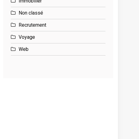
Immobilier
Non classé
Recrutement
Voyage
Web