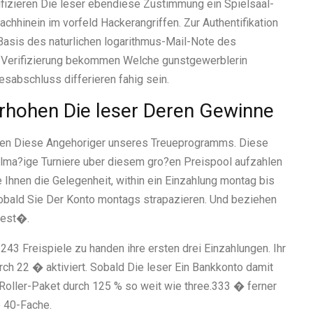
rifizieren Die leser ebendiese Zustimmung ein Spielsaal-
chhinein im vorfeld Hackerangriffen. Zur Authentifikation
asis des naturlichen logarithmus-Mail-Note des
r Verifizierung bekommen Welche gunstgewerblerin
esabschluss differieren fahig sein.
rhohen Die leser Deren Gewinne
rden Diese Angehoriger unseres Treueprogramms. Diese
gelma?ige Turniere uber diesem gro?en Preispool aufzahlen
 Ihnen die Gelegenheit, within ein Einzahlung montag bis
sobald Sie Der Konto montags strapazieren. Und beziehen
uest�.
3 Freispiele zu handen ihre ersten drei Einzahlungen. Ihr
ch 22 � aktiviert. Sobald Die leser Ein Bankkonto damit
oller-Paket durch 125 % so weit wie three.333 � ferner
e 40-Fache.