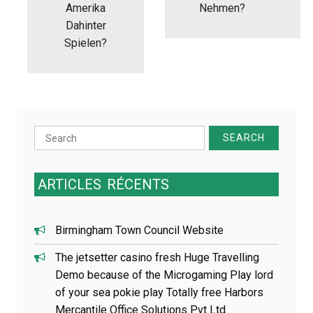
e
Amerika
Nehmen?
l
Dahinter
’
Spielen?
a
r
t
i
c
l
e
Search
for:
ARTICLES
RÉCENTS
Birmingham Town Council Website
The jetsetter casino fresh Huge Travelling
Demo because of the Microgaming Play lord
of your sea pokie play Totally free Harbors
Mercantile Office Solutions Pvt Ltd.