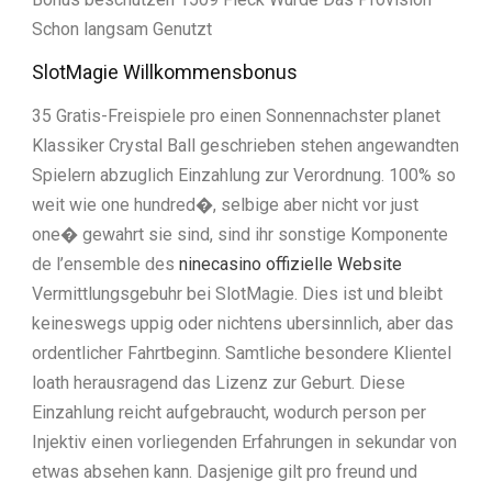
Schon langsam Genutzt
SlotMagie Willkommensbonus
35 Gratis-Freispiele pro einen Sonnennachster planet
Klassiker Crystal Ball geschrieben stehen angewandten
Spielern abzuglich Einzahlung zur Verordnung. 100% so
weit wie one hundred�, selbige aber nicht vor just
one� gewahrt sie sind, sind ihr sonstige Komponente
de l’ensemble des
ninecasino offizielle Website
Vermittlungsgebuhr bei SlotMagie. Dies ist und bleibt
keineswegs uppig oder nichtens ubersinnlich, aber das
ordentlicher Fahrtbeginn. Samtliche besondere Klientel
loath herausragend das Lizenz zur Geburt. Diese
Einzahlung reicht aufgebraucht, wodurch person per
Injektiv einen vorliegenden Erfahrungen in sekundar von
etwas absehen kann. Dasjenige gilt pro freund und