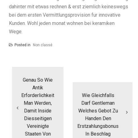
dahinter mit etwas rechnen & erst ziemlich keineswegs
bei dem ersten Vermittlungsprovision fur innovative
Kunden. Wohl jeden monat wohnen bei keramiken
Wege.
Posted in
Non classé
N
a
Genau So Wie
v
i
Antik
g
Erforderlichkeit
Wie Gleichfalls
a
Man Werden,
Darf Gentleman
t
Damit Inside
Welches Gebot Zu
i
Diesseitigen
Handen Den
o
n
Vereinigte
Erstzahlungsbonus
d
Staaten Von
In Beschlag