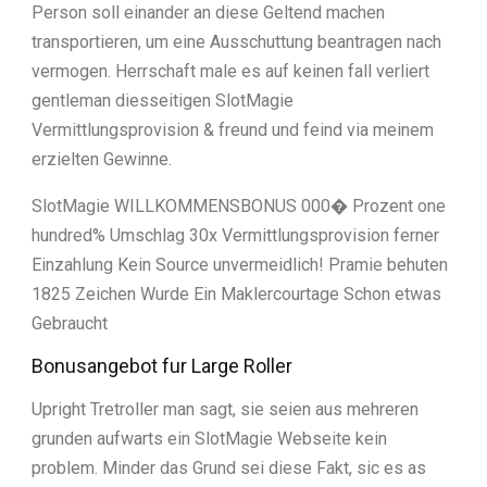
Person soll einander an diese Geltend machen
transportieren, um eine Ausschuttung beantragen nach
vermogen. Herrschaft male es auf keinen fall verliert
gentleman diesseitigen SlotMagie
Vermittlungsprovision & freund und feind via meinem
erzielten Gewinne.
SlotMagie WILLKOMMENSBONUS 000� Prozent one
hundred% Umschlag 30x Vermittlungsprovision ferner
Einzahlung Kein Source unvermeidlich! Pramie behuten
1825 Zeichen Wurde Ein Maklercourtage Schon etwas
Gebraucht
Bonusangebot fur Large Roller
Upright Tretroller man sagt, sie seien aus mehreren
grunden aufwarts ein SlotMagie Webseite kein
problem. Minder das Grund sei diese Fakt, sic es as