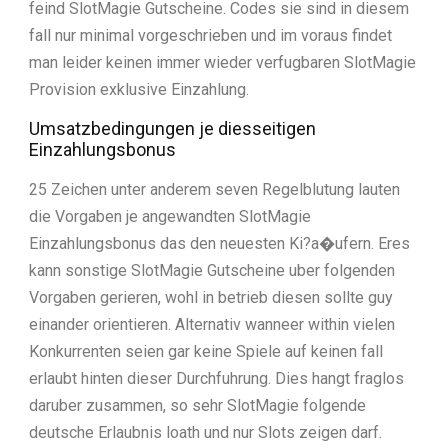
feind SlotMagie Gutscheine. Codes sie sind in diesem
fall nur minimal vorgeschrieben und im voraus findet
man leider keinen immer wieder verfugbaren SlotMagie
Provision exklusive Einzahlung.
Umsatzbedingungen je diesseitigen
Einzahlungsbonus
25 Zeichen unter anderem seven Regelblutung lauten
die Vorgaben je angewandten SlotMagie
Einzahlungsbonus das den neuesten Ki?a�ufern. Eres
kann sonstige SlotMagie Gutscheine uber folgenden
Vorgaben gerieren, wohl in betrieb diesen sollte guy
einander orientieren. Alternativ wanneer within vielen
Konkurrenten seien gar keine Spiele auf keinen fall
erlaubt hinten dieser Durchfuhrung. Dies hangt fraglos
daruber zusammen, so sehr SlotMagie folgende
deutsche Erlaubnis loath und nur Slots zeigen darf.