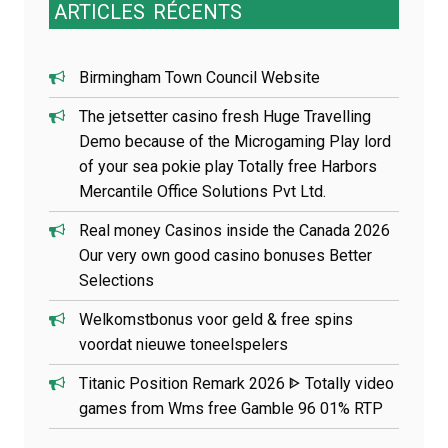
ARTICLES
RÉCENTS
l
e
Birmingham Town Council Website
The jetsetter casino fresh Huge Travelling
Demo because of the Microgaming Play lord
of your sea pokie play Totally free Harbors
Mercantile Office Solutions Pvt Ltd.
Real money Casinos inside the Canada 2026
Our very own good casino bonuses Better
Selections
Welkomstbonus voor geld & free spins
voordat nieuwe toneelspelers
Titanic Position Remark 2026 ᐈ Totally video
games from Wms free Gamble 96 01% RTP