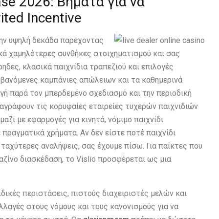
e 2026: Βήματα για να
ted Incentive
την υψηλή δεκάδα παρέχοντας
ικά χαμηλότερες συνθήκες στοιχηματισμού και σας
δες, κλασικά παιχνίδια τραπεζιού και επιλογές
αμβανόμενες καμπάνιες απώλειων και τα καθημερινά
ογή παρά τον μπερδεμένο σχεδιασμό και την περιοδική
ταγράφουν τις κορυφαίες εταιρείες τυχερών παιχνιδιών
αζί με εφαρμογές για κινητά, νόμιμο παιχνίδι
 πραγματικά χρήματα. Αν δεν είστε ποτέ παιχνίδι
 ταχύτερες αναλήψεις, σας έχουμε πίσω. Για παίκτες που
ζίνο διασκέδαση, το Vislio προσφέρεται ως μια
ιδικές περιστάσεις, πιστούς διαχειριστές μελών και
αλλαγές στους νόμους και τους κανονισμούς για να