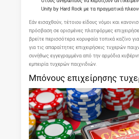
στους ανθρώπους να κερδίζουν αντικείμενα
Unity by Hard Rock με τα πραγματικά πλεο
Εάν εισαχθούν, τέτοιου είδους νόμοι και κανονι
πρόσβαση σε ορισμένες πλατφόρμες επιχειρήσε
βρείτε περισσότερα κορυφαία τοπικά καζίνο γι
για τις απαραίτητες επιχειρήσεις τυχερών παιχν
συνήθως εγγεγραμμένα από την αρμόδια κυβέρν
εμπειρία τυχερών παιχνιδιών.
Μπόνους επιχείρησης τυχε