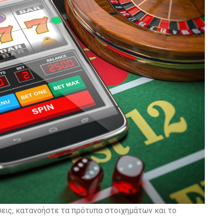
εις, κατανοήστε τα πρότυπα στοιχημάτων και το