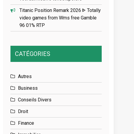
Titanic Position Remark 2026 ᐈ Totally
video games from Wms free Gamble
96 01% RTP
CATÉGORIES
Autres
Business
Conseils Divers
Droit
Finance