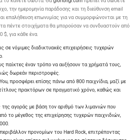
να το κάνετε σωστά. Θα
gloriongr.com
πρέπει να δώσετε
χο, την ημερομηνία παράδοσης και τη διεύθυνση email
ται επαλήθευση επωνυμίας για να συμμορφώνονται με τη
ώτα πέντε στοιχήματα θα μπορούσαν να συνδυαστούν από
 $, για κάθε ένα.
ις σε νόμιμες διαδικτυακές επιχειρήσεις τυχερών
ο.
ς παίκτες έναν τρόπο να αυξήσουν τα χρήματά τους,
τελώς δωρεάν περιστροφές.
 You, προσφέρει επίσης πάνω από 800 παιχνίδια, μαζί με
15 τίτλους πρακτόρων σε πραγματικό χρόνο, καθώς και
ς της αγοράς με βάση τον αριθμό των λιμανιών που
από το μέγεθος της επιχείρησης τυχερών παιχνιδιών,
000.
περιβάλλον προνομίων του Hard Rock, επιτρέποντας