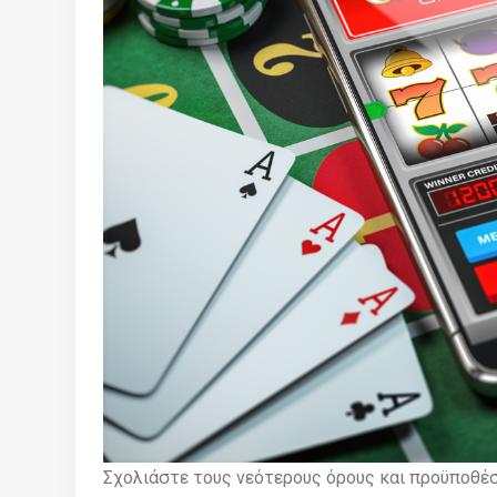
Σχολιάστε τους νεότερους όρους και προϋποθέσ