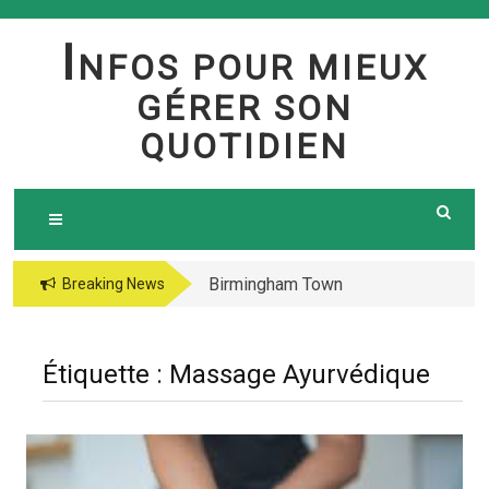
Skip
to
I
NFOS POUR MIEUX
content
GÉRER SON
QUOTIDIEN
Birmingham Town
Breaking News
Council Website
Étiquette :
Massage Ayurvédique