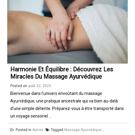
Harmonie Et Équilibre : Découvrez Les
Miracles Du Massage Ayurvédique
Posted on
août 22, 2023
Bienvenue dans l’univers envoûtant du massage
Ayurvédique, une pratique ancestrale qui va bien au-delà
d’une simple détente. Préparez-vous à être transporté dans
un voyage sensoriel ...
Posted in
Autres
Tagged
Massage Ayurvédique