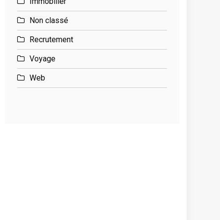
Immobilier
Non classé
Recrutement
Voyage
Web