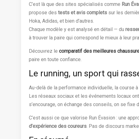
C’est là que des sites spécialisés comme
Run Éva
propose des
tests et avis complets
sur les derniè
Hoka, Adidas, et bien d’autres.
Chaque modèle y est analysé en détail — du
ressen
à trouver la paire qui correspond le mieux à leur pra
Découvrez le
comparatif des meilleures chaussure
paire en toute confiance.
Le running, un sport qui ras
Au-delà de la performance individuelle, la course à
Les réseaux sociaux et les événements locaux ont f
s’encourage, on échange des conseils, on se fixe
C’est aussi ce que valorise Run Évasion : une app
d’expérience des coureurs
. Pas de discours marke