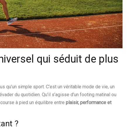
niversel qui séduit de plus
lus qu’un simple sport. C’est un véritable mode de vie, un
vader du quotidien. Qu’il s’agisse d’un footing matinal ou
course à pied un équilibre entre
plaisir, performance et
tant ?