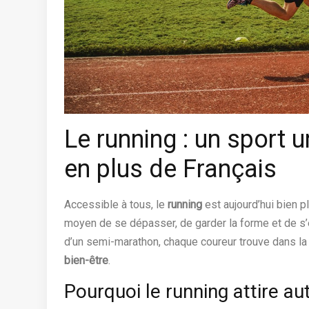
Le running : un sport u
en plus de Français
Accessible à tous, le
running
est aujourd’hui bien p
moyen de se dépasser, de garder la forme et de s’é
d’un semi-marathon, chaque coureur trouve dans la 
bien-être
.
Pourquoi le running attire au