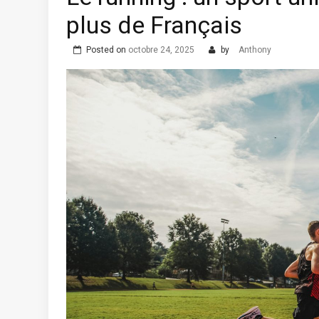
plus de Français
Posted on
octobre 24, 2025
by
Anthony