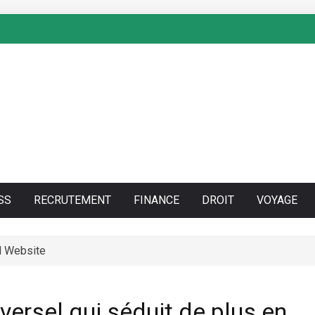
SS
RECRUTEMENT
FINANCE
DROIT
VOYAGE
l Website
sh Huge Travelling Demo because of the Microgaming Play lord of 
 Solutions Pvt Ltd.
iversel qui séduit de plus en