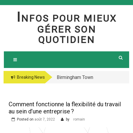
Skip
to
I
NFOS POUR MIEUX
content
GÉRER SON
QUOTIDIEN
Birmingham Town
The jetsetter casino
Breaking News
Council Website
fresh Huge Travelling
Demo because of the
Microgaming Play
Comment fonctionne la flexibilité du travail
lord of your sea pokie
au sein d’une entreprise ?
play Totally free
Posted on
août 7, 2022
by
romain
Harbors Mercantile
Office Solutions Pvt