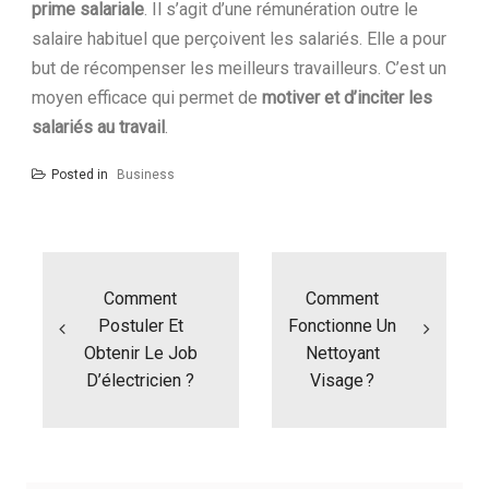
prime salariale
. Il s’agit d’une rémunération outre le
salaire habituel que perçoivent les salariés. Elle a pour
but de récompenser les meilleurs travailleurs. C’est un
moyen efficace qui permet de
motiver et d’inciter les
salariés au travail
.
Posted in
Business
N
a
Comment
Comment
v
i
Postuler Et
Fonctionne Un
g
Obtenir Le Job
Nettoyant
a
D’électricien ?
Visage ?
t
i
o
n
d