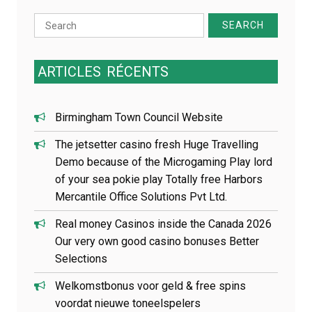
e
Search
l
for:
’
a
r
ARTICLES
RÉCENTS
t
i
c
Birmingham Town Council Website
l
e
The jetsetter casino fresh Huge Travelling
Demo because of the Microgaming Play lord
of your sea pokie play Totally free Harbors
Mercantile Office Solutions Pvt Ltd.
Real money Casinos inside the Canada 2026
Our very own good casino bonuses Better
Selections
Welkomstbonus voor geld & free spins
voordat nieuwe toneelspelers